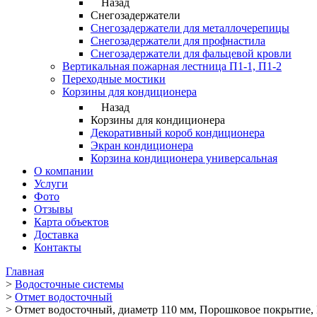
Назад
Снегозадержатели
Снегозадержатели для металлочерепицы
Снегозадержатели для профнастила
Снегозадержатели для фальцевой кровли
Вертикальная пожарная лестница П1-1, П1-2
Переходные мостики
Корзины для кондиционера
Назад
Корзины для кондиционера
Декоративный короб кондиционера
Экран кондиционера
Корзина кондиционера универсальная
О компании
Услуги
Фото
Отзывы
Карта объектов
Доставка
Контакты
Главная
>
Водосточные системы
>
Отмет водосточный
>
Отмет водосточный, диаметр 110 мм, Порошковое покрытие, 