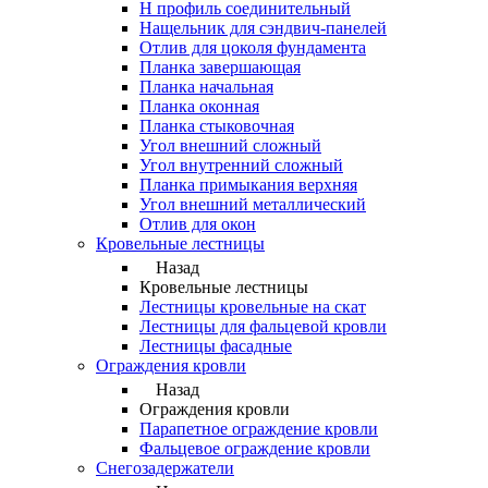
Н профиль соединительный
Нащельник для сэндвич-панелей
Отлив для цоколя фундамента
Планка завершающая
Планка начальная
Планка оконная
Планка стыковочная
Угол внешний сложный
Угол внутренний сложный
Планка примыкания верхняя
Угол внешний металлический
Отлив для окон
Кровельные лестницы
Назад
Кровельные лестницы
Лестницы кровельные на скат
Лестницы для фальцевой кровли
Лестницы фасадные
Ограждения кровли
Назад
Ограждения кровли
Парапетное ограждение кровли
Фальцевое ограждение кровли
Снегозадержатели