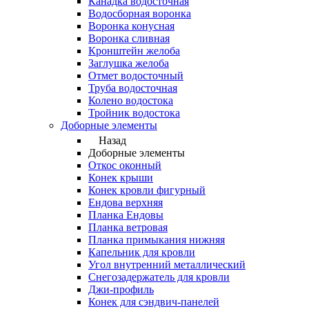
Канадка водосточная
Водосборная воронка
Воронка конусная
Воронка сливная
Кронштейн желоба
Заглушка желоба
Отмет водосточный
Труба водосточная
Колено водостока
Тройник водостока
Доборные элементы
Назад
Доборные элементы
Откос оконный
Конек крыши
Конек кровли фигурный
Ендова верхняя
Планка Ендовы
Планка ветровая
Планка примыкания нижняя
Капельник для кровли
Угол внутренний металлический
Снегозадержатель для кровли
Джи-профиль
Конек для сэндвич-панелей