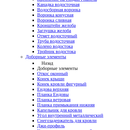
Канадка водосточная
Водосборная воронка
Воронка конусная
Воронка сливная
Кронштейн желоба
Заглушка желоба
Отмет водосточный
Труба водосточная
Колено водостока
Тройник водостока
Доборные элементы
Назад
Доборные элементы
Откос оконный
Конек крыши
Конек кровли фигурный
Ендова верхняя
Планка Ендовы
Планка ветровая
Планка примыкания нижняя
Капельник для кровли
Угол внутренний металлический
Снегозадержатель для кровли
Джи-профиль