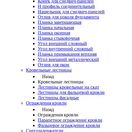
Конек для сэндвич-панелей
Н профиль соединительный
Нащельник для сэндвич-панелей
Отлив для цоколя фундамента
Планка завершающая
Планка начальная
Планка оконная
Планка стыковочная
Угол внешний сложный
Угол внутренний сложный
Планка примыкания верхняя
Угол внешний металлический
Отлив для окон
Кровельные лестницы
Назад
Кровельные лестницы
Лестницы кровельные на скат
Лестницы для фальцевой кровли
Лестницы фасадные
Ограждения кровли
Назад
Ограждения кровли
Парапетное ограждение кровли
Фальцевое ограждение кровли
Снегозадержатели