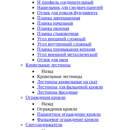
Н профиль соединительный
Нащельник для сэндвич-панелей
Отлив для цоколя фундамента
Планка завершающая
Планка начальная
Планка оконная
Планка стыковочная
Угол внешний сложный
Угол внутренний сложный
Планка примыкания верхняя
Угол внешний металлический
Отлив для окон
Кровельные лестницы
Назад
Кровельные лестницы
Лестницы кровельные на скат
Лестницы для фальцевой кровли
Лестницы фасадные
Ограждения кровли
Назад
Ограждения кровли
Парапетное ограждение кровли
Фальцевое ограждение кровли
Снегозадержатели