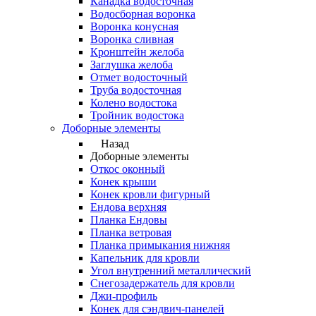
Канадка водосточная
Водосборная воронка
Воронка конусная
Воронка сливная
Кронштейн желоба
Заглушка желоба
Отмет водосточный
Труба водосточная
Колено водостока
Тройник водостока
Доборные элементы
Назад
Доборные элементы
Откос оконный
Конек крыши
Конек кровли фигурный
Ендова верхняя
Планка Ендовы
Планка ветровая
Планка примыкания нижняя
Капельник для кровли
Угол внутренний металлический
Снегозадержатель для кровли
Джи-профиль
Конек для сэндвич-панелей