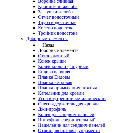
Воронка сливная
Кронштейн желоба
Заглушка желоба
Отмет водосточный
Труба водосточная
Колено водостока
Тройник водостока
Доборные элементы
Назад
Доборные элементы
Откос оконный
Конек крыши
Конек кровли фигурный
Ендова верхняя
Планка Ендовы
Планка ветровая
Планка примыкания нижняя
Капельник для кровли
Угол внутренний металлический
Снегозадержатель для кровли
Джи-профиль
Конек для сэндвич-панелей
Н профиль соединительный
Нащельник для сэндвич-панелей
Отлив для цоколя фундамента