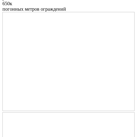
650к
погонных метров ограждений