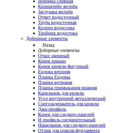
Воронка сливная
Кронштейн желоба
Заглушка желоба
Отмет водосточный
Труба водосточная
Колено водостока
Тройник водостока
Доборные элементы
Назад
Доборные элементы
Откос оконный
Конек крыши
Конек кровли фигурный
Ендова верхняя
Планка Ендовы
Планка ветровая
Планка примыкания нижняя
Капельник для кровли
Угол внутренний металлический
Снегозадержатель для кровли
Джи-профиль
Конек для сэндвич-панелей
Н профиль соединительный
Нащельник для сэндвич-панелей
Отлив для цоколя фундамента