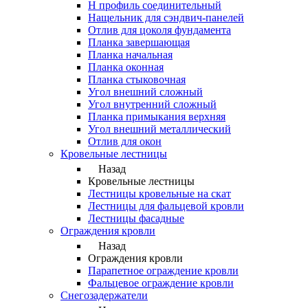
Н профиль соединительный
Нащельник для сэндвич-панелей
Отлив для цоколя фундамента
Планка завершающая
Планка начальная
Планка оконная
Планка стыковочная
Угол внешний сложный
Угол внутренний сложный
Планка примыкания верхняя
Угол внешний металлический
Отлив для окон
Кровельные лестницы
Назад
Кровельные лестницы
Лестницы кровельные на скат
Лестницы для фальцевой кровли
Лестницы фасадные
Ограждения кровли
Назад
Ограждения кровли
Парапетное ограждение кровли
Фальцевое ограждение кровли
Снегозадержатели