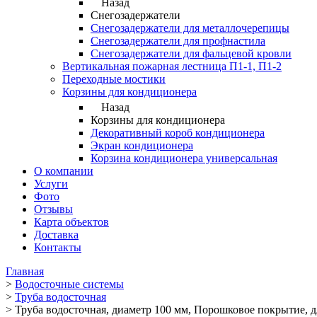
Назад
Снегозадержатели
Снегозадержатели для металлочерепицы
Снегозадержатели для профнастила
Снегозадержатели для фальцевой кровли
Вертикальная пожарная лестница П1-1, П1-2
Переходные мостики
Корзины для кондиционера
Назад
Корзины для кондиционера
Декоративный короб кондиционера
Экран кондиционера
Корзина кондиционера универсальная
О компании
Услуги
Фото
Отзывы
Карта объектов
Доставка
Контакты
Главная
>
Водосточные системы
>
Труба водосточная
>
Труба водосточная, диаметр 100 мм, Порошковое покрытие, д