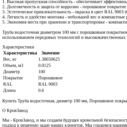
1. Высокая пропускная способность - обеспечивает эффективны
2. Долговечность и защита от коррозии - порошковое покрытие
3. Эстетическое привлекательность - окраска в цвет RAL 9003
4. Легкость и удобство монтажа - небольшой вес и компактные
5. Экономия места при хранении и транспортировке - компакт
Труба водосточная диаметром 100 мм с порошковым покрытием
использованием передовых технологий и высококачественных м
Характеристики
Характеристика
Значение
Вес, кг
1.38650625
Объем, м3
0.0125
Диаметр
100
Покрытие
Порошковое
RAL
RAL 9003
Длина
0.6
Купить Труба водосточная, диаметр 100 мм, Порошковое покрыт
О КровЗавод
Мы - КровЗавод, и мы создаем будущее кровельной безопаснос
подход к решению задач наших клиентов. Мы гордимся нашим