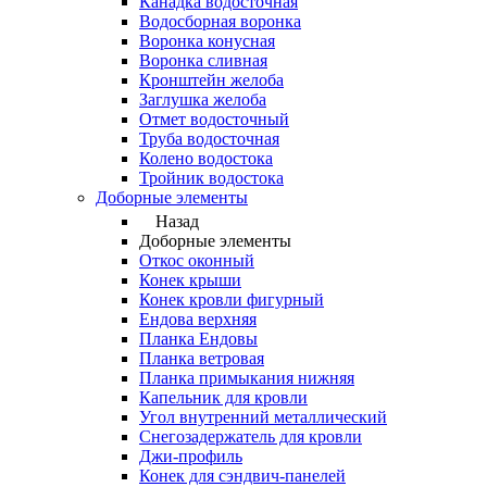
Канадка водосточная
Водосборная воронка
Воронка конусная
Воронка сливная
Кронштейн желоба
Заглушка желоба
Отмет водосточный
Труба водосточная
Колено водостока
Тройник водостока
Доборные элементы
Назад
Доборные элементы
Откос оконный
Конек крыши
Конек кровли фигурный
Ендова верхняя
Планка Ендовы
Планка ветровая
Планка примыкания нижняя
Капельник для кровли
Угол внутренний металлический
Снегозадержатель для кровли
Джи-профиль
Конек для сэндвич-панелей