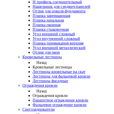
Н профиль соединительный
Нащельник для сэндвич-панелей
Отлив для цоколя фундамента
Планка завершающая
Планка начальная
Планка оконная
Планка стыковочная
Угол внешний сложный
Угол внутренний сложный
Планка примыкания верхняя
Угол внешний металлический
Отлив для окон
Кровельные лестницы
Назад
Кровельные лестницы
Лестницы кровельные на скат
Лестницы для фальцевой кровли
Лестницы фасадные
Ограждения кровли
Назад
Ограждения кровли
Парапетное ограждение кровли
Фальцевое ограждение кровли
Снегозадержатели