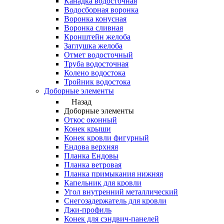
Канадка водосточная
Водосборная воронка
Воронка конусная
Воронка сливная
Кронштейн желоба
Заглушка желоба
Отмет водосточный
Труба водосточная
Колено водостока
Тройник водостока
Доборные элементы
Назад
Доборные элементы
Откос оконный
Конек крыши
Конек кровли фигурный
Ендова верхняя
Планка Ендовы
Планка ветровая
Планка примыкания нижняя
Капельник для кровли
Угол внутренний металлический
Снегозадержатель для кровли
Джи-профиль
Конек для сэндвич-панелей