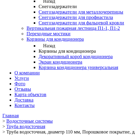
Назад
Снегозадержатели
Снегозадержатели для металлочерепицы
Снегозадержатели для профнастила
Снегозадержатели для фальцевой кровли
Вертикальная пожарная лестница П1-1, П1-2
Переходные мостики
Корзины для кондиционера
Назад
Корзины для кондиционера
Декоративный короб кондиционера
Экран кондиционера
Корзина кондиционера универсальная
О компании
Услуги
Фото
Отзывы
Карта объектов
Доставка
Контакты
Главная
>
Водосточные системы
>
Труба водосточная
>
Труба водосточная, диаметр 110 мм, Порошковое покрытие, д