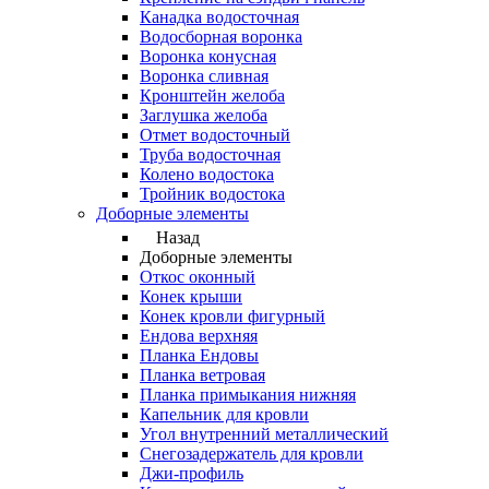
Канадка водосточная
Водосборная воронка
Воронка конусная
Воронка сливная
Кронштейн желоба
Заглушка желоба
Отмет водосточный
Труба водосточная
Колено водостока
Тройник водостока
Доборные элементы
Назад
Доборные элементы
Откос оконный
Конек крыши
Конек кровли фигурный
Ендова верхняя
Планка Ендовы
Планка ветровая
Планка примыкания нижняя
Капельник для кровли
Угол внутренний металлический
Снегозадержатель для кровли
Джи-профиль