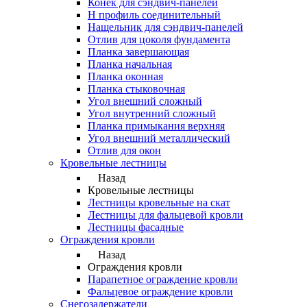
Конек для сэндвич-панелей
Н профиль соединительный
Нащельник для сэндвич-панелей
Отлив для цоколя фундамента
Планка завершающая
Планка начальная
Планка оконная
Планка стыковочная
Угол внешний сложный
Угол внутренний сложный
Планка примыкания верхняя
Угол внешний металлический
Отлив для окон
Кровельные лестницы
Назад
Кровельные лестницы
Лестницы кровельные на скат
Лестницы для фальцевой кровли
Лестницы фасадные
Ограждения кровли
Назад
Ограждения кровли
Парапетное ограждение кровли
Фальцевое ограждение кровли
Снегозадержатели