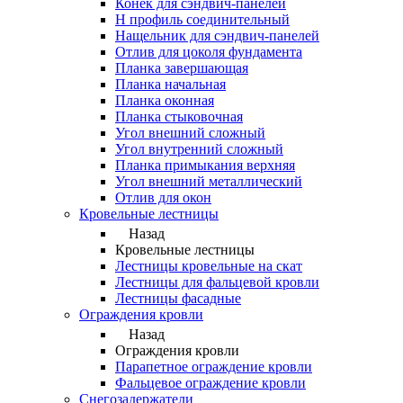
Конек для сэндвич-панелей
Н профиль соединительный
Нащельник для сэндвич-панелей
Отлив для цоколя фундамента
Планка завершающая
Планка начальная
Планка оконная
Планка стыковочная
Угол внешний сложный
Угол внутренний сложный
Планка примыкания верхняя
Угол внешний металлический
Отлив для окон
Кровельные лестницы
Назад
Кровельные лестницы
Лестницы кровельные на скат
Лестницы для фальцевой кровли
Лестницы фасадные
Ограждения кровли
Назад
Ограждения кровли
Парапетное ограждение кровли
Фальцевое ограждение кровли
Снегозадержатели