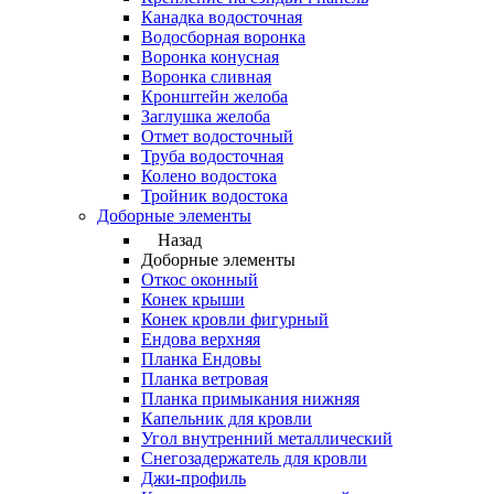
Канадка водосточная
Водосборная воронка
Воронка конусная
Воронка сливная
Кронштейн желоба
Заглушка желоба
Отмет водосточный
Труба водосточная
Колено водостока
Тройник водостока
Доборные элементы
Назад
Доборные элементы
Откос оконный
Конек крыши
Конек кровли фигурный
Ендова верхняя
Планка Ендовы
Планка ветровая
Планка примыкания нижняя
Капельник для кровли
Угол внутренний металлический
Снегозадержатель для кровли
Джи-профиль