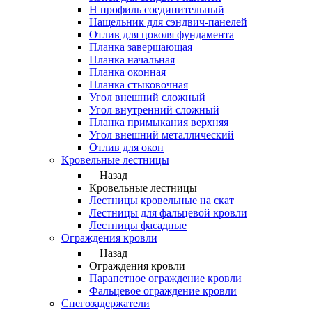
Н профиль соединительный
Нащельник для сэндвич-панелей
Отлив для цоколя фундамента
Планка завершающая
Планка начальная
Планка оконная
Планка стыковочная
Угол внешний сложный
Угол внутренний сложный
Планка примыкания верхняя
Угол внешний металлический
Отлив для окон
Кровельные лестницы
Назад
Кровельные лестницы
Лестницы кровельные на скат
Лестницы для фальцевой кровли
Лестницы фасадные
Ограждения кровли
Назад
Ограждения кровли
Парапетное ограждение кровли
Фальцевое ограждение кровли
Снегозадержатели