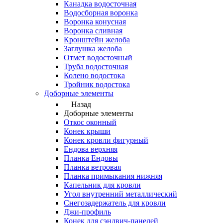
Канадка водосточная
Водосборная воронка
Воронка конусная
Воронка сливная
Кронштейн желоба
Заглушка желоба
Отмет водосточный
Труба водосточная
Колено водостока
Тройник водостока
Доборные элементы
Назад
Доборные элементы
Откос оконный
Конек крыши
Конек кровли фигурный
Ендова верхняя
Планка Ендовы
Планка ветровая
Планка примыкания нижняя
Капельник для кровли
Угол внутренний металлический
Снегозадержатель для кровли
Джи-профиль
Конек для сэндвич-панелей