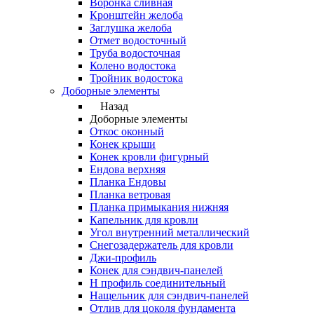
Воронка сливная
Кронштейн желоба
Заглушка желоба
Отмет водосточный
Труба водосточная
Колено водостока
Тройник водостока
Доборные элементы
Назад
Доборные элементы
Откос оконный
Конек крыши
Конек кровли фигурный
Ендова верхняя
Планка Ендовы
Планка ветровая
Планка примыкания нижняя
Капельник для кровли
Угол внутренний металлический
Снегозадержатель для кровли
Джи-профиль
Конек для сэндвич-панелей
Н профиль соединительный
Нащельник для сэндвич-панелей
Отлив для цоколя фундамента