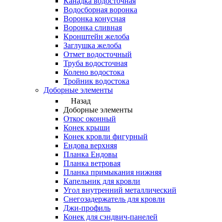
Канадка водосточная
Водосборная воронка
Воронка конусная
Воронка сливная
Кронштейн желоба
Заглушка желоба
Отмет водосточный
Труба водосточная
Колено водостока
Тройник водостока
Доборные элементы
Назад
Доборные элементы
Откос оконный
Конек крыши
Конек кровли фигурный
Ендова верхняя
Планка Ендовы
Планка ветровая
Планка примыкания нижняя
Капельник для кровли
Угол внутренний металлический
Снегозадержатель для кровли
Джи-профиль
Конек для сэндвич-панелей