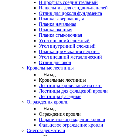
Н профиль соединительный
Нащельник для сэндвич-панелей
Отлив для цоколя фундамента
Планка завершающая
Планка начальная
Планка оконная
Планка стыковочная
Угол внешний сложный
Угол внутренний сложный
Планка примыкания верхняя
Угол внешний металлический
Отлив для окон
Кровельные лестницы
Назад
Кровельные лестницы
Лестницы кровельные на скат
Лестницы для фальцевой кровли
Лестницы фасадные
Ограждения кровли
Назад
Ограждения кровли
Парапетное ограждение кровли
Фальцевое ограждение кровли
Снегозадержатели