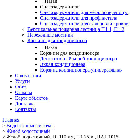
Назад
Снегозадержатели
Снегозадержатели для металлочерепицы
Снегозадержатели для профнастила
Снегозадержатели для фальцевой кровли
Вертикальная пожарная лестница П1-1, П1-2
Переходные мостики
Корзины для кондиционера
Назад
Корзины для кондиционера
Декоративный короб кондиционера
Экран кондиционера
Корзина кондиционера универсальная
О компании
Услуги
Фото
Отзывы
Карта объектов
Доставка
Контакты
Главная
>
Водосточные системы
>
Желоб водосточный
>
Желоб водосточный, D=110 мм, L 1.25 м., RAL 1015