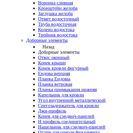
Воронка сливная
Кронштейн желоба
Заглушка желоба
Отмет водосточный
Труба водосточная
Колено водостока
Тройник водостока
Доборные элементы
Назад
Доборные элементы
Откос оконный
Конек крыши
Конек кровли фигурный
Ендова верхняя
Планка Ендовы
Планка ветровая
Планка примыкания нижняя
Капельник для кровли
Угол внутренний металлический
Снегозадержатель для кровли
Джи-профиль
Конек для сэндвич-панелей
Н профиль соединительный
Нащельник для сэндвич-панелей
Отлив для цоколя фундамента