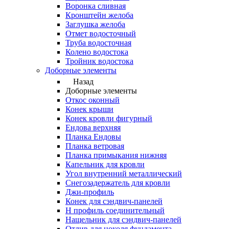
Воронка сливная
Кронштейн желоба
Заглушка желоба
Отмет водосточный
Труба водосточная
Колено водостока
Тройник водостока
Доборные элементы
Назад
Доборные элементы
Откос оконный
Конек крыши
Конек кровли фигурный
Ендова верхняя
Планка Ендовы
Планка ветровая
Планка примыкания нижняя
Капельник для кровли
Угол внутренний металлический
Снегозадержатель для кровли
Джи-профиль
Конек для сэндвич-панелей
Н профиль соединительный
Нащельник для сэндвич-панелей
Отлив для цоколя фундамента