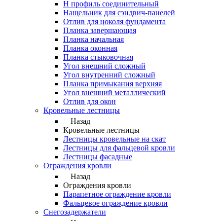
Н профиль соединительный
Нащельник для сэндвич-панелей
Отлив для цоколя фундамента
Планка завершающая
Планка начальная
Планка оконная
Планка стыковочная
Угол внешний сложный
Угол внутренний сложный
Планка примыкания верхняя
Угол внешний металлический
Отлив для окон
Кровельные лестницы
Назад
Кровельные лестницы
Лестницы кровельные на скат
Лестницы для фальцевой кровли
Лестницы фасадные
Ограждения кровли
Назад
Ограждения кровли
Парапетное ограждение кровли
Фальцевое ограждение кровли
Снегозадержатели