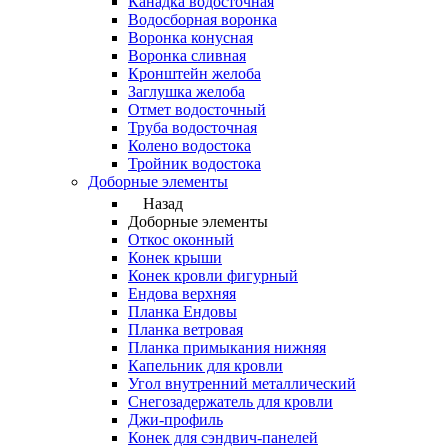
Канадка водосточная
Водосборная воронка
Воронка конусная
Воронка сливная
Кронштейн желоба
Заглушка желоба
Отмет водосточный
Труба водосточная
Колено водостока
Тройник водостока
Доборные элементы
Назад
Доборные элементы
Откос оконный
Конек крыши
Конек кровли фигурный
Ендова верхняя
Планка Ендовы
Планка ветровая
Планка примыкания нижняя
Капельник для кровли
Угол внутренний металлический
Снегозадержатель для кровли
Джи-профиль
Конек для сэндвич-панелей