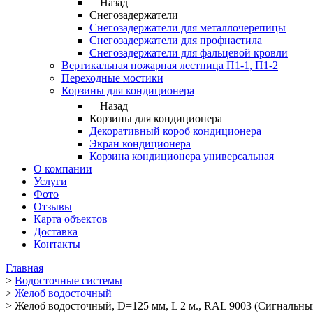
Назад
Снегозадержатели
Снегозадержатели для металлочерепицы
Снегозадержатели для профнастила
Снегозадержатели для фальцевой кровли
Вертикальная пожарная лестница П1-1, П1-2
Переходные мостики
Корзины для кондиционера
Назад
Корзины для кондиционера
Декоративный короб кондиционера
Экран кондиционера
Корзина кондиционера универсальная
О компании
Услуги
Фото
Отзывы
Карта объектов
Доставка
Контакты
Главная
>
Водосточные системы
>
Желоб водосточный
>
Желоб водосточный, D=125 мм, L 2 м., RAL 9003 (Сигнальны