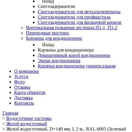
Назад
Снегозадержатели
Снегозадержатели для металлочерепицы
Снегозадержатели для профнастила
Снегозадержатели для фальцевой кровли
Вертикальная пожарная лестница П1-1, П1-2
Переходные мостики
Корзины для кондиционера
Назад
Корзины для кондиционера
Декоративный короб кондиционера
Экран кондиционера
Корзина кондиционера универсальная
О компании
Услуги
Фото
Отзывы
Карта объектов
Доставка
Контакты
Главная
>
Водосточные системы
>
Желоб водосточный
>
Желоб водосточный, D=140 мм, L 2 м., RAL 6005 (Зеленый