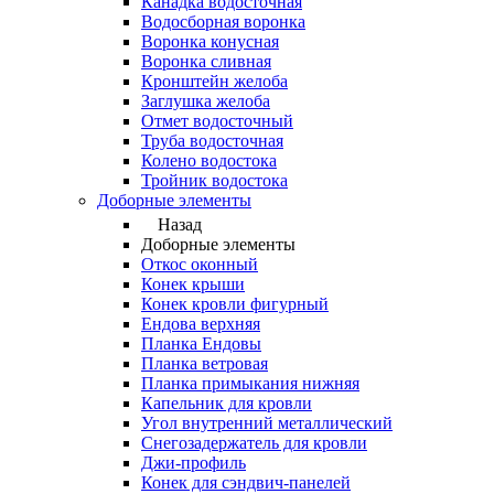
Канадка водосточная
Водосборная воронка
Воронка конусная
Воронка сливная
Кронштейн желоба
Заглушка желоба
Отмет водосточный
Труба водосточная
Колено водостока
Тройник водостока
Доборные элементы
Назад
Доборные элементы
Откос оконный
Конек крыши
Конек кровли фигурный
Ендова верхняя
Планка Ендовы
Планка ветровая
Планка примыкания нижняя
Капельник для кровли
Угол внутренний металлический
Снегозадержатель для кровли
Джи-профиль
Конек для сэндвич-панелей