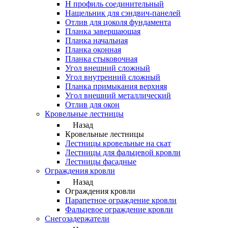
Н профиль соединительный
Нащельник для сэндвич-панелей
Отлив для цоколя фундамента
Планка завершающая
Планка начальная
Планка оконная
Планка стыковочная
Угол внешний сложный
Угол внутренний сложный
Планка примыкания верхняя
Угол внешний металлический
Отлив для окон
Кровельные лестницы
Назад
Кровельные лестницы
Лестницы кровельные на скат
Лестницы для фальцевой кровли
Лестницы фасадные
Ограждения кровли
Назад
Ограждения кровли
Парапетное ограждение кровли
Фальцевое ограждение кровли
Снегозадержатели