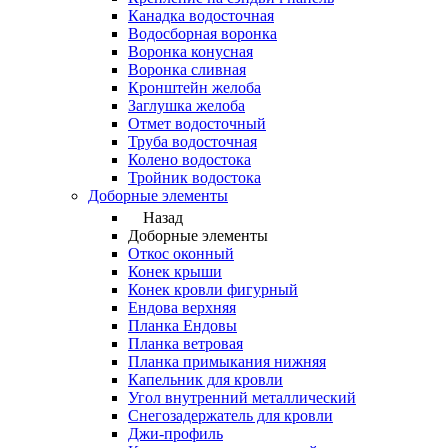
Канадка водосточная
Водосборная воронка
Воронка конусная
Воронка сливная
Кронштейн желоба
Заглушка желоба
Отмет водосточный
Труба водосточная
Колено водостока
Тройник водостока
Доборные элементы
Назад
Доборные элементы
Откос оконный
Конек крыши
Конек кровли фигурный
Ендова верхняя
Планка Ендовы
Планка ветровая
Планка примыкания нижняя
Капельник для кровли
Угол внутренний металлический
Снегозадержатель для кровли
Джи-профиль