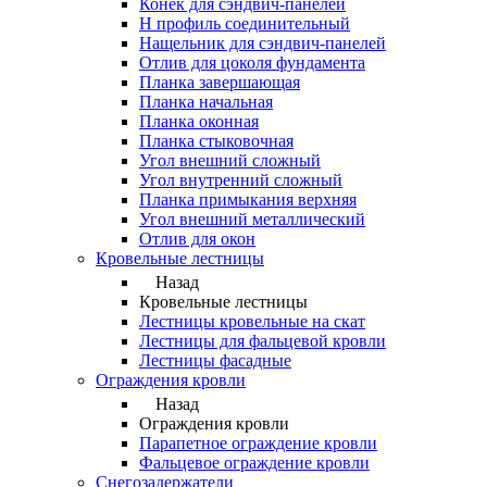
Конек для сэндвич-панелей
Н профиль соединительный
Нащельник для сэндвич-панелей
Отлив для цоколя фундамента
Планка завершающая
Планка начальная
Планка оконная
Планка стыковочная
Угол внешний сложный
Угол внутренний сложный
Планка примыкания верхняя
Угол внешний металлический
Отлив для окон
Кровельные лестницы
Назад
Кровельные лестницы
Лестницы кровельные на скат
Лестницы для фальцевой кровли
Лестницы фасадные
Ограждения кровли
Назад
Ограждения кровли
Парапетное ограждение кровли
Фальцевое ограждение кровли
Снегозадержатели