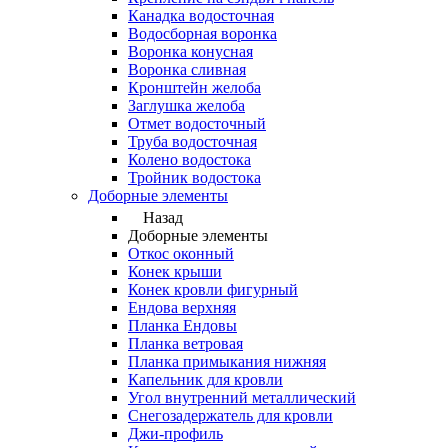
Канадка водосточная
Водосборная воронка
Воронка конусная
Воронка сливная
Кронштейн желоба
Заглушка желоба
Отмет водосточный
Труба водосточная
Колено водостока
Тройник водостока
Доборные элементы
Назад
Доборные элементы
Откос оконный
Конек крыши
Конек кровли фигурный
Ендова верхняя
Планка Ендовы
Планка ветровая
Планка примыкания нижняя
Капельник для кровли
Угол внутренний металлический
Снегозадержатель для кровли
Джи-профиль