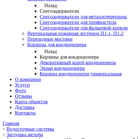
Назад
Снегозадержатели
Снегозадержатели для металлочерепицы
Снегозадержатели для профнастила
Снегозадержатели для фальцевой кровли
Вертикальная пожарная лестница П1-1, П1-2
Переходные мостики
Корзины для кондиционера
Назад
Корзины для кондиционера
Декоративный короб кондиционера
Экран кондиционера
Корзина кондиционера универсальная
О компании
Услуги
Фото
Отзывы
Карта объектов
Доставка
Контакты
Главная
>
Водосточные системы
>
Заглушка желоба