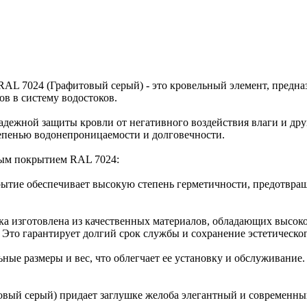
AL 7024 (Графитовый серый) - это кровельный элемент, предна
в в систему водостоков.
надежной защиты кровли от негативного воздействия влаги и др
епенью водонепроницаемости и долговечности.
вым покрытием RAL 7024:
ытие обеспечивает высокую степень герметичности, предотвраща
шка изготовлена из качественных материалов, обладающих высо
то гарантирует долгий срок службы и сохранение эстетическог
ьные размеры и вес, что облегчает ее установку и обслуживание
вый серый) придает заглушке желоба элегантный и современный