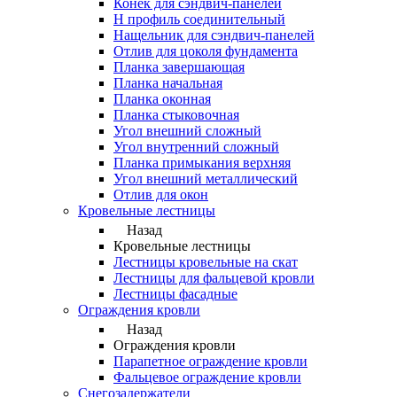
Конек для сэндвич-панелей
Н профиль соединительный
Нащельник для сэндвич-панелей
Отлив для цоколя фундамента
Планка завершающая
Планка начальная
Планка оконная
Планка стыковочная
Угол внешний сложный
Угол внутренний сложный
Планка примыкания верхняя
Угол внешний металлический
Отлив для окон
Кровельные лестницы
Назад
Кровельные лестницы
Лестницы кровельные на скат
Лестницы для фальцевой кровли
Лестницы фасадные
Ограждения кровли
Назад
Ограждения кровли
Парапетное ограждение кровли
Фальцевое ограждение кровли
Снегозадержатели