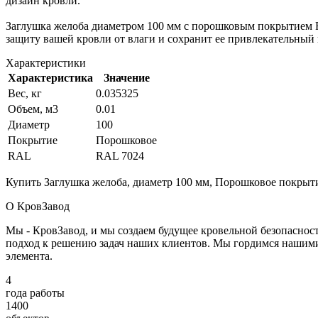
дизайн кровли.
Заглушка желоба диаметром 100 мм с порошковым покрытием 
защиту вашей кровли от влаги и сохранит ее привлекательный
Характеристики
Характеристика
Значение
Вес, кг
0.035325
Объем, м3
0.01
Диаметр
100
Покрытие
Порошковое
RAL
RAL 7024
Купить Заглушка желоба, диаметр 100 мм, Порошковое покрыти
О КровЗавод
Мы - КровЗавод, и мы создаем будущее кровельной безопаснос
подход к решению задач наших клиентов. Мы гордимся нашим
элемента.
4
года работы
1400