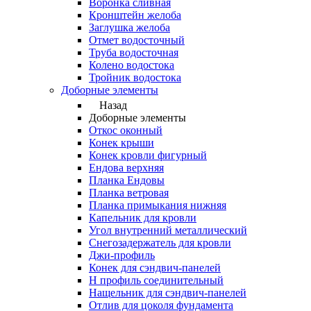
Воронка сливная
Кронштейн желоба
Заглушка желоба
Отмет водосточный
Труба водосточная
Колено водостока
Тройник водостока
Доборные элементы
Назад
Доборные элементы
Откос оконный
Конек крыши
Конек кровли фигурный
Ендова верхняя
Планка Ендовы
Планка ветровая
Планка примыкания нижняя
Капельник для кровли
Угол внутренний металлический
Снегозадержатель для кровли
Джи-профиль
Конек для сэндвич-панелей
Н профиль соединительный
Нащельник для сэндвич-панелей
Отлив для цоколя фундамента