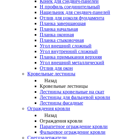
Конек для сэндвич-панелей
Н профиль соединительный
Нащельник для сэндвич-панелей
Отлив для цоколя фундамента
Планка завершающая
Планка начальная
Планка оконная
Планка стыковочная
Угол внешний сложный
Угол внутренний сложный
Планка примыкания верхняя
Угол внешний металлический
Отлив для окон
Кровельные лестницы
Назад
Кровельные лестницы
Лестницы кровельные на скат
Лестницы для фальцевой кровли
Лестницы фасадные
Ограждения кровли
Назад
Ограждения кровли
Парапетное ограждение кровли
Фальцевое ограждение кровли
Снегозадержатели