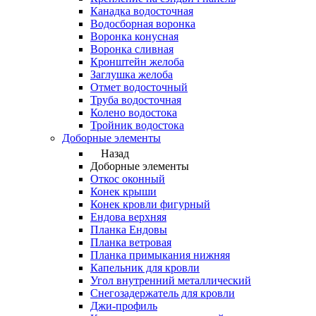
Канадка водосточная
Водосборная воронка
Воронка конусная
Воронка сливная
Кронштейн желоба
Заглушка желоба
Отмет водосточный
Труба водосточная
Колено водостока
Тройник водостока
Доборные элементы
Назад
Доборные элементы
Откос оконный
Конек крыши
Конек кровли фигурный
Ендова верхняя
Планка Ендовы
Планка ветровая
Планка примыкания нижняя
Капельник для кровли
Угол внутренний металлический
Снегозадержатель для кровли
Джи-профиль