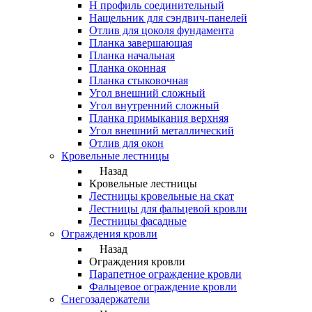
Н профиль соединительный
Нащельник для сэндвич-панелей
Отлив для цоколя фундамента
Планка завершающая
Планка начальная
Планка оконная
Планка стыковочная
Угол внешний сложный
Угол внутренний сложный
Планка примыкания верхняя
Угол внешний металлический
Отлив для окон
Кровельные лестницы
Назад
Кровельные лестницы
Лестницы кровельные на скат
Лестницы для фальцевой кровли
Лестницы фасадные
Ограждения кровли
Назад
Ограждения кровли
Парапетное ограждение кровли
Фальцевое ограждение кровли
Снегозадержатели