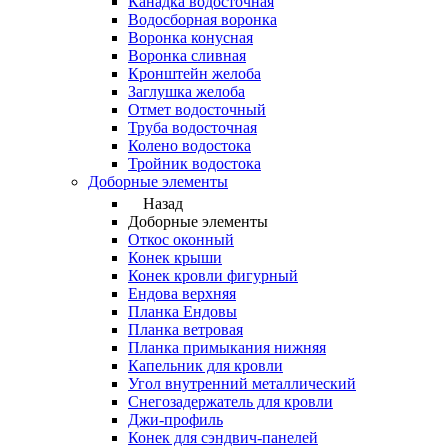
Канадка водосточная
Водосборная воронка
Воронка конусная
Воронка сливная
Кронштейн желоба
Заглушка желоба
Отмет водосточный
Труба водосточная
Колено водостока
Тройник водостока
Доборные элементы
Назад
Доборные элементы
Откос оконный
Конек крыши
Конек кровли фигурный
Ендова верхняя
Планка Ендовы
Планка ветровая
Планка примыкания нижняя
Капельник для кровли
Угол внутренний металлический
Снегозадержатель для кровли
Джи-профиль
Конек для сэндвич-панелей