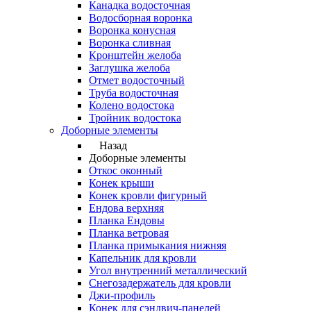
Канадка водосточная
Водосборная воронка
Воронка конусная
Воронка сливная
Кронштейн желоба
Заглушка желоба
Отмет водосточный
Труба водосточная
Колено водостока
Тройник водостока
Доборные элементы
Назад
Доборные элементы
Откос оконный
Конек крыши
Конек кровли фигурный
Ендова верхняя
Планка Ендовы
Планка ветровая
Планка примыкания нижняя
Капельник для кровли
Угол внутренний металлический
Снегозадержатель для кровли
Джи-профиль
Конек для сэндвич-панелей