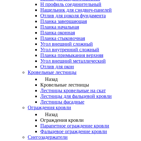
Н профиль соединительный
Нащельник для сэндвич-панелей
Отлив для цоколя фундамента
Планка завершающая
Планка начальная
Планка оконная
Планка стыковочная
Угол внешний сложный
Угол внутренний сложный
Планка примыкания верхняя
Угол внешний металлический
Отлив для окон
Кровельные лестницы
Назад
Кровельные лестницы
Лестницы кровельные на скат
Лестницы для фальцевой кровли
Лестницы фасадные
Ограждения кровли
Назад
Ограждения кровли
Парапетное ограждение кровли
Фальцевое ограждение кровли
Снегозадержатели