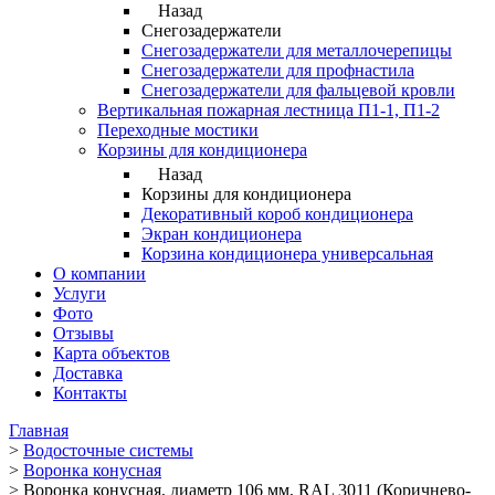
Назад
Снегозадержатели
Снегозадержатели для металлочерепицы
Снегозадержатели для профнастила
Снегозадержатели для фальцевой кровли
Вертикальная пожарная лестница П1-1, П1-2
Переходные мостики
Корзины для кондиционера
Назад
Корзины для кондиционера
Декоративный короб кондиционера
Экран кондиционера
Корзина кондиционера универсальная
О компании
Услуги
Фото
Отзывы
Карта объектов
Доставка
Контакты
Главная
>
Водосточные системы
>
Воронка конусная
>
Воронка конусная, диаметр 106 мм, RAL 3011 (Коричнево-