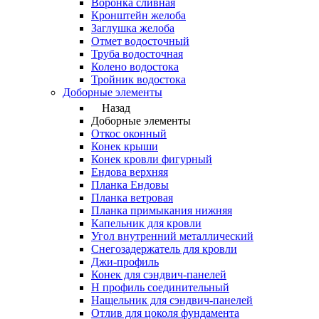
Воронка сливная
Кронштейн желоба
Заглушка желоба
Отмет водосточный
Труба водосточная
Колено водостока
Тройник водостока
Доборные элементы
Назад
Доборные элементы
Откос оконный
Конек крыши
Конек кровли фигурный
Ендова верхняя
Планка Ендовы
Планка ветровая
Планка примыкания нижняя
Капельник для кровли
Угол внутренний металлический
Снегозадержатель для кровли
Джи-профиль
Конек для сэндвич-панелей
Н профиль соединительный
Нащельник для сэндвич-панелей
Отлив для цоколя фундамента