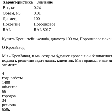
Характеристика
Значение
Вес, кг
0.24
Объем, м3
0.01
Диаметр
100
Покрытие
Порошковое
RAL
RAL 8017
Купить Кронштейн желоба, диаметр 100 мм, Порошковое покры
О КровЗавод
Мы - КровЗавод, и мы создаем будущее кровельной безопаснос
подход к решению задач наших клиентов. Мы гордимся нашим
элемента.
4
года работы
1400
объектов
66
городов
34
региона
650к