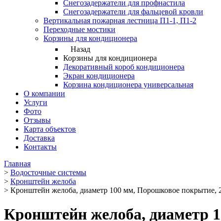
Снегозадержатели для профнастила
Снегозадержатели для фальцевой кровли
Вертикальная пожарная лестница П1-1, П1-2
Переходные мостики
Корзины для кондиционера
Назад
Корзины для кондиционера
Декоративный короб кондиционера
Экран кондиционера
Корзина кондиционера универсальная
О компании
Услуги
Фото
Отзывы
Карта объектов
Доставка
Контакты
Главная
>
Водосточные системы
>
Кронштейн желоба
>
Кронштейн желоба, диаметр 100 мм, Порошковое покрытие, 
Кронштейн желоба, диаметр 1