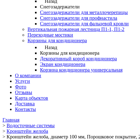
Назад
Снегозадержатели
Снегозадержатели для металлочерепицы
Снегозадержатели для профнастила
Снегозадержатели для фальцевой кровли
Вертикальная пожарная лестница П1-1, П1-2
Переходные мостики
Корзины для кондиционера
Назад
Корзины для кондиционера
Декоративный короб кондиционера
Экран кондиционера
Корзина кондиционера универсальная
О компании
Услуги
Фото
Отзывы
Карта объектов
Доставка
Контакты
Главная
>
Водосточные системы
>
Кронштейн желоба
>
Кронштейн желоба, диаметр 100 мм, Порошковое покрытие, 