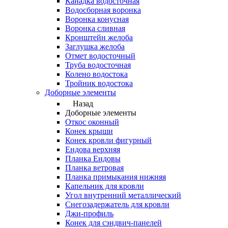
Канадка водосточная
Водосборная воронка
Воронка конусная
Воронка сливная
Кронштейн желоба
Заглушка желоба
Отмет водосточный
Труба водосточная
Колено водостока
Тройник водостока
Доборные элементы
Назад
Доборные элементы
Откос оконный
Конек крыши
Конек кровли фигурный
Ендова верхняя
Планка Ендовы
Планка ветровая
Планка примыкания нижняя
Капельник для кровли
Угол внутренний металлический
Снегозадержатель для кровли
Джи-профиль
Конек для сэндвич-панелей