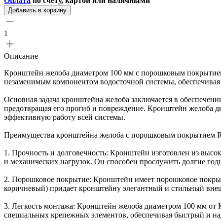
Оплата
по счету, картой или наличными
Добавить в корзину
1
Описание
Кронштейн желоба диаметром 100 мм с порошковым покрытием R
незаменимым компонентом водосточной системы, обеспечивая
Основная задача кронштейна желоба заключается в обеспечении
предотвращая его прогиб и повреждение. Кронштейн желоба ди
эффективную работу всей системы.
Преимущества кронштейна желоба с порошковым покрытием RA
1. Прочность и долговечность: Кронштейн изготовлен из высо
и механических нагрузок. Он способен прослужить долгие годы
2. Порошковое покрытие: Кронштейн имеет порошковое покрыт
коричневый) придает кронштейну элегантный и стильный внеш
3. Легкость монтажа: Кронштейн желоба диаметром 100 мм от К
специальных крепежных элементов, обеспечивая быстрый и н