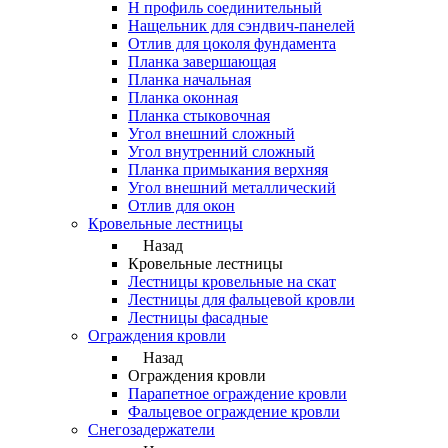
Н профиль соединительный
Нащельник для сэндвич-панелей
Отлив для цоколя фундамента
Планка завершающая
Планка начальная
Планка оконная
Планка стыковочная
Угол внешний сложный
Угол внутренний сложный
Планка примыкания верхняя
Угол внешний металлический
Отлив для окон
Кровельные лестницы
Назад
Кровельные лестницы
Лестницы кровельные на скат
Лестницы для фальцевой кровли
Лестницы фасадные
Ограждения кровли
Назад
Ограждения кровли
Парапетное ограждение кровли
Фальцевое ограждение кровли
Снегозадержатели