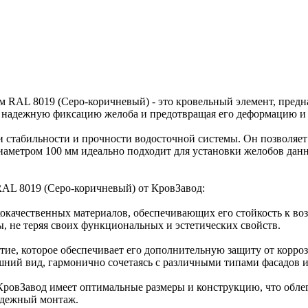
AL 8019 (Серо-коричневый) - это кровельный элемент, предназ
 надежную фиксацию желоба и предотвращая его деформацию и 
 стабильности и прочности водосточной системы. Он позволяет 
аметром 100 мм идеально подходит для установки желобов данн
L 8019 (Серо-коричневый) от КровЗавод:
кокачественных материалов, обеспечивающих его стойкость к в
, не теряя своих функциональных и эстетических свойств.
ие, которое обеспечивает его дополнительную защиту от корро
ний вид, гармонично сочетаясь с различными типами фасадов и
ровЗавод имеет оптимальные размеры и конструкцию, что облегч
адежный монтаж.