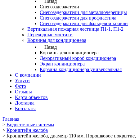
Назад
Снегозадержатели
Снегозадержатели для металлочерепицы
Снегозадержатели для профнастила
Снегозадержатели для фальцевой кровли
Вертикальная пожарная лестница П1-1, П1-2
Переходные мостики
Корзины для кондиционера
Назад
Корзины для кондиционера
Декоративный короб кондиционера
Экран кондиционера
Корзина кондиционера универсальная
О компании
Услуги
Фото
Отзывы
Карта объектов
Доставка
Контакты
Главная
>
Водосточные системы
>
Кронштейн желоба
>
Кронштейн желоба, диаметр 110 мм, Порошковое покрытие,