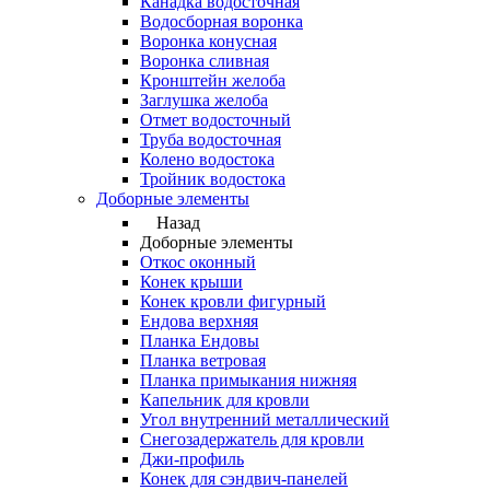
Канадка водосточная
Водосборная воронка
Воронка конусная
Воронка сливная
Кронштейн желоба
Заглушка желоба
Отмет водосточный
Труба водосточная
Колено водостока
Тройник водостока
Доборные элементы
Назад
Доборные элементы
Откос оконный
Конек крыши
Конек кровли фигурный
Ендова верхняя
Планка Ендовы
Планка ветровая
Планка примыкания нижняя
Капельник для кровли
Угол внутренний металлический
Снегозадержатель для кровли
Джи-профиль
Конек для сэндвич-панелей