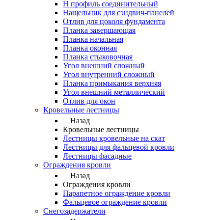
Н профиль соединительный
Нащельник для сэндвич-панелей
Отлив для цоколя фундамента
Планка завершающая
Планка начальная
Планка оконная
Планка стыковочная
Угол внешний сложный
Угол внутренний сложный
Планка примыкания верхняя
Угол внешний металлический
Отлив для окон
Кровельные лестницы
Назад
Кровельные лестницы
Лестницы кровельные на скат
Лестницы для фальцевой кровли
Лестницы фасадные
Ограждения кровли
Назад
Ограждения кровли
Парапетное ограждение кровли
Фальцевое ограждение кровли
Снегозадержатели