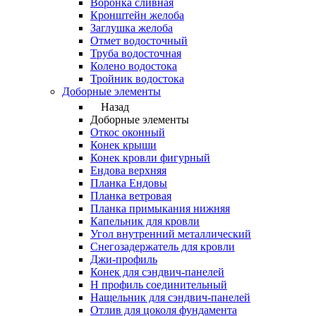
Воронка сливная
Кронштейн желоба
Заглушка желоба
Отмет водосточный
Труба водосточная
Колено водостока
Тройник водостока
Доборные элементы
Назад
Доборные элементы
Откос оконный
Конек крыши
Конек кровли фигурный
Ендова верхняя
Планка Ендовы
Планка ветровая
Планка примыкания нижняя
Капельник для кровли
Угол внутренний металлический
Снегозадержатель для кровли
Джи-профиль
Конек для сэндвич-панелей
Н профиль соединительный
Нащельник для сэндвич-панелей
Отлив для цоколя фундамента