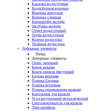
Канадка водосточная
Водосборная воронка
Воронка конусная
Воронка сливная
Кронштейн желоба
Заглушка желоба
Отмет водосточный
Труба водосточная
Колено водостока
Тройник водостока
Доборные элементы
Назад
Доборные элементы
Откос оконный
Конек крыши
Конек кровли фигурный
Ендова верхняя
Планка Ендовы
Планка ветровая
Планка примыкания нижняя
Капельник для кровли
Угол внутренний металлический
Снегозадержатель для кровли
Джи-профиль