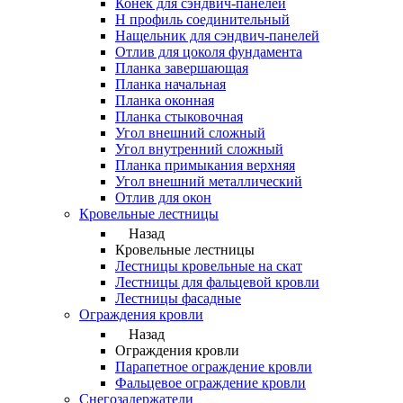
Конек для сэндвич-панелей
Н профиль соединительный
Нащельник для сэндвич-панелей
Отлив для цоколя фундамента
Планка завершающая
Планка начальная
Планка оконная
Планка стыковочная
Угол внешний сложный
Угол внутренний сложный
Планка примыкания верхняя
Угол внешний металлический
Отлив для окон
Кровельные лестницы
Назад
Кровельные лестницы
Лестницы кровельные на скат
Лестницы для фальцевой кровли
Лестницы фасадные
Ограждения кровли
Назад
Ограждения кровли
Парапетное ограждение кровли
Фальцевое ограждение кровли
Снегозадержатели