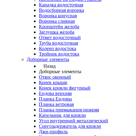
Канадка водосточная
Водосборная воронка
Воронка конусная
Воронка сливная
Кронштейн желоба
Заглушка желоба
Отмет водосточный
Труба водосточная
Колено водостока
Тройник водостока
Доборные элементы
Назад
Доборные элементы
Откос оконный
Конек крыши
Конек кровли фигурный
Ендова верхняя
Планка Ендовы
Планка ветровая
Планка примыкания нижняя
Капельник для кровли
Угол внутренний металлический
Снегозадержатель для кровли
Джи-профиль