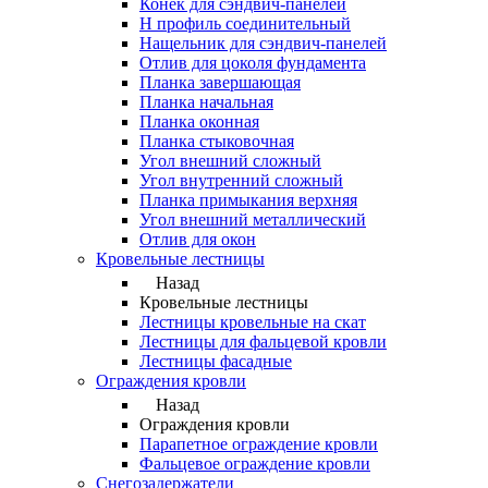
Конек для сэндвич-панелей
Н профиль соединительный
Нащельник для сэндвич-панелей
Отлив для цоколя фундамента
Планка завершающая
Планка начальная
Планка оконная
Планка стыковочная
Угол внешний сложный
Угол внутренний сложный
Планка примыкания верхняя
Угол внешний металлический
Отлив для окон
Кровельные лестницы
Назад
Кровельные лестницы
Лестницы кровельные на скат
Лестницы для фальцевой кровли
Лестницы фасадные
Ограждения кровли
Назад
Ограждения кровли
Парапетное ограждение кровли
Фальцевое ограждение кровли
Снегозадержатели