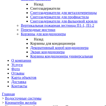
Назад
Снегозадержатели
Снегозадержатели для металлочерепицы
Снегозадержатели для профнастила
Снегозадержатели для фальцевой кровли
Вертикальная пожарная лестница П1-1, П1-2
Переходные мостики
Корзины для кондиционера
Назад
Корзины для кондиционера
Декоративный короб кондиционера
Экран кондиционера
Корзина кондиционера универсальная
О компании
Услуги
Фото
Отзывы
Карта объектов
Доставка
Контакты
Главная
>
Водосточные системы
>
Кронштейн желоба