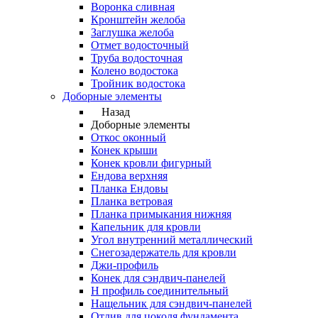
Воронка сливная
Кронштейн желоба
Заглушка желоба
Отмет водосточный
Труба водосточная
Колено водостока
Тройник водостока
Доборные элементы
Назад
Доборные элементы
Откос оконный
Конек крыши
Конек кровли фигурный
Ендова верхняя
Планка Ендовы
Планка ветровая
Планка примыкания нижняя
Капельник для кровли
Угол внутренний металлический
Снегозадержатель для кровли
Джи-профиль
Конек для сэндвич-панелей
Н профиль соединительный
Нащельник для сэндвич-панелей
Отлив для цоколя фундамента