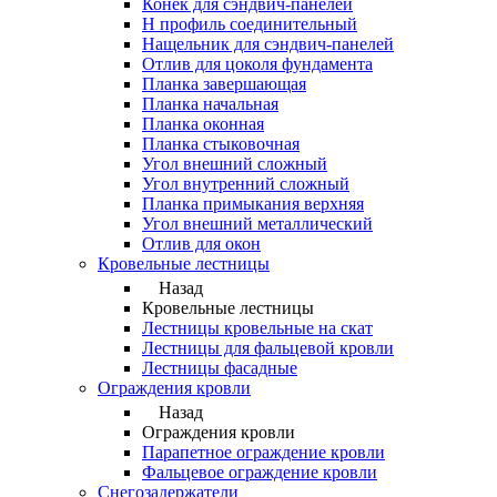
Конек для сэндвич-панелей
Н профиль соединительный
Нащельник для сэндвич-панелей
Отлив для цоколя фундамента
Планка завершающая
Планка начальная
Планка оконная
Планка стыковочная
Угол внешний сложный
Угол внутренний сложный
Планка примыкания верхняя
Угол внешний металлический
Отлив для окон
Кровельные лестницы
Назад
Кровельные лестницы
Лестницы кровельные на скат
Лестницы для фальцевой кровли
Лестницы фасадные
Ограждения кровли
Назад
Ограждения кровли
Парапетное ограждение кровли
Фальцевое ограждение кровли
Снегозадержатели