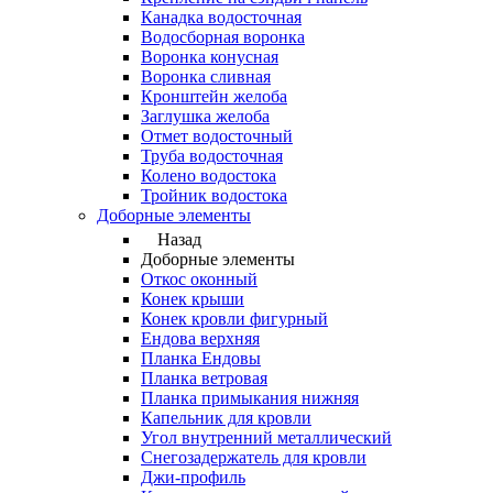
Канадка водосточная
Водосборная воронка
Воронка конусная
Воронка сливная
Кронштейн желоба
Заглушка желоба
Отмет водосточный
Труба водосточная
Колено водостока
Тройник водостока
Доборные элементы
Назад
Доборные элементы
Откос оконный
Конек крыши
Конек кровли фигурный
Ендова верхняя
Планка Ендовы
Планка ветровая
Планка примыкания нижняя
Капельник для кровли
Угол внутренний металлический
Снегозадержатель для кровли
Джи-профиль