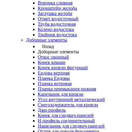
Воронка сливная
Кронштейн желоба
Заглушка желоба
Отмет водосточный
Труба водосточная
Колено водостока
Тройник водостока
Доборные элементы
Назад
Доборные элементы
Откос оконный
Конек крыши
Конек кровли фигурный
Ендова верхняя
Планка Ендовы
Планка ветровая
Планка примыкания нижняя
Капельник для кровли
Угол внутренний металлический
Снегозадержатель для кровли
Джи-профиль
Конек для сэндвич-панелей
Н профиль соединительный
Нащельник для сэндвич-панелей
Отлив для цоколя фундамента