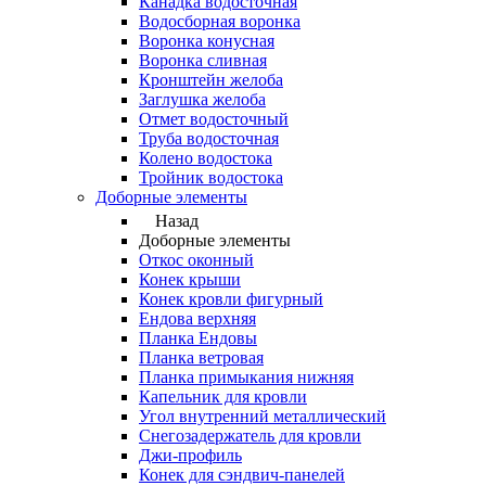
Канадка водосточная
Водосборная воронка
Воронка конусная
Воронка сливная
Кронштейн желоба
Заглушка желоба
Отмет водосточный
Труба водосточная
Колено водостока
Тройник водостока
Доборные элементы
Назад
Доборные элементы
Откос оконный
Конек крыши
Конек кровли фигурный
Ендова верхняя
Планка Ендовы
Планка ветровая
Планка примыкания нижняя
Капельник для кровли
Угол внутренний металлический
Снегозадержатель для кровли
Джи-профиль
Конек для сэндвич-панелей