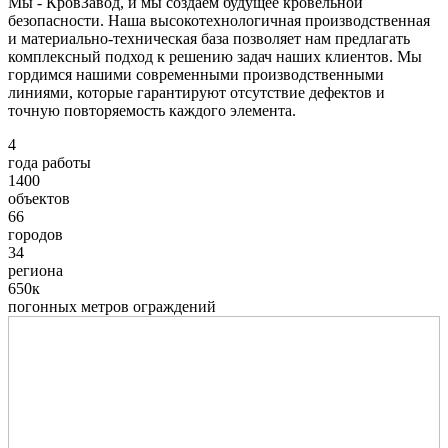
Мы - КровЗавод, и мы создаем будущее кровельной
безопасности. Наша высокотехнологичная производственная
и материально-техническая база позволяет нам предлагать
комплексный подход к решению задач наших клиентов. Мы
гордимся нашими современными производственными
линиями, которые гарантируют отсутствие дефектов и
точную повторяемость каждого элемента.
4
года работы
1400
объектов
66
городов
34
региона
650к
погонных метров ограждений