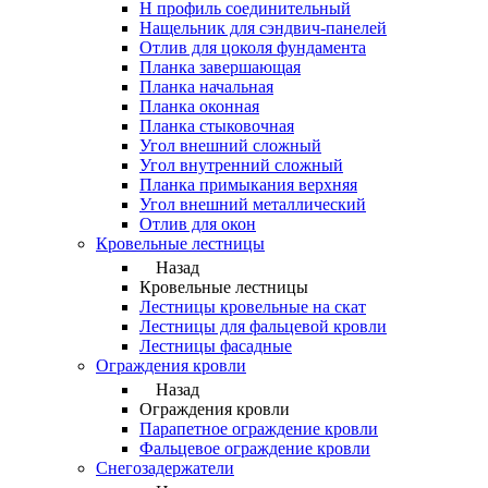
Н профиль соединительный
Нащельник для сэндвич-панелей
Отлив для цоколя фундамента
Планка завершающая
Планка начальная
Планка оконная
Планка стыковочная
Угол внешний сложный
Угол внутренний сложный
Планка примыкания верхняя
Угол внешний металлический
Отлив для окон
Кровельные лестницы
Назад
Кровельные лестницы
Лестницы кровельные на скат
Лестницы для фальцевой кровли
Лестницы фасадные
Ограждения кровли
Назад
Ограждения кровли
Парапетное ограждение кровли
Фальцевое ограждение кровли
Снегозадержатели