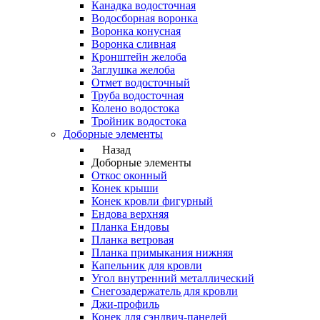
Канадка водосточная
Водосборная воронка
Воронка конусная
Воронка сливная
Кронштейн желоба
Заглушка желоба
Отмет водосточный
Труба водосточная
Колено водостока
Тройник водостока
Доборные элементы
Назад
Доборные элементы
Откос оконный
Конек крыши
Конек кровли фигурный
Ендова верхняя
Планка Ендовы
Планка ветровая
Планка примыкания нижняя
Капельник для кровли
Угол внутренний металлический
Снегозадержатель для кровли
Джи-профиль
Конек для сэндвич-панелей