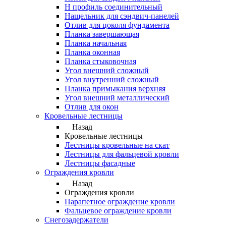
Н профиль соединительный
Нащельник для сэндвич-панелей
Отлив для цоколя фундамента
Планка завершающая
Планка начальная
Планка оконная
Планка стыковочная
Угол внешний сложный
Угол внутренний сложный
Планка примыкания верхняя
Угол внешний металлический
Отлив для окон
Кровельные лестницы
Назад
Кровельные лестницы
Лестницы кровельные на скат
Лестницы для фальцевой кровли
Лестницы фасадные
Ограждения кровли
Назад
Ограждения кровли
Парапетное ограждение кровли
Фальцевое ограждение кровли
Снегозадержатели