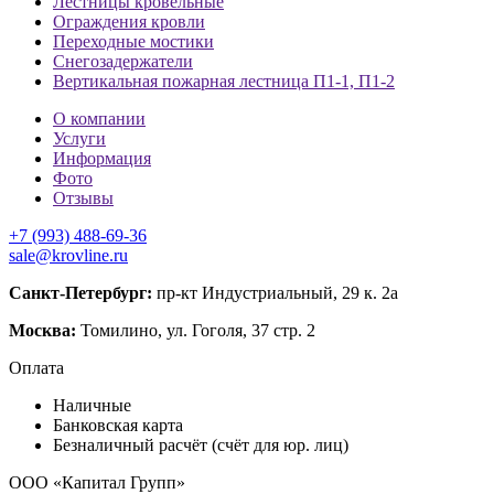
Лестницы кровельные
Ограждения кровли
Переходные мостики
Снегозадержатели
Вертикальная пожарная лестница П1-1, П1-2
О компании
Услуги
Информация
Фото
Отзывы
+7 (993) 488-69-36
sale@krovline.ru
Санкт-Петербург:
пр-кт Индустриальный, 29 к. 2а
Москва:
Томилино, ул. Гоголя, 37 стр. 2
Оплата
Наличные
Банковская карта
Безналичный расчёт (счёт для юр. лиц)
ООО «Капитал Групп»