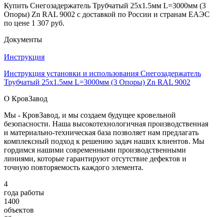
Купить Снегозадержатель Трубчатый 25х1.5мм L=3000мм (3
Опоры) Zn RAL 9002 с доставкой по России и странам ЕАЭС
по цене 1 307 руб.
Документы
Инструкция
Инструкция установки и использования Снегозадержатель
Трубчатый 25х1.5мм L=3000мм (3 Опоры) Zn RAL 9002
О КровЗавод
Мы - КровЗавод, и мы создаем будущее кровельной
безопасности. Наша высокотехнологичная производственная
и материально-техническая база позволяет нам предлагать
комплексный подход к решению задач наших клиентов. Мы
гордимся нашими современными производственными
линиями, которые гарантируют отсутствие дефектов и
точную повторяемость каждого элемента.
4
года работы
1400
объектов