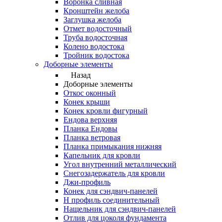
Воронка сливная
Кронштейн желоба
Заглушка желоба
Отмет водосточный
Труба водосточная
Колено водостока
Тройник водостока
Доборные элементы
Назад
Доборные элементы
Откос оконный
Конек крыши
Конек кровли фигурный
Ендова верхняя
Планка Ендовы
Планка ветровая
Планка примыкания нижняя
Капельник для кровли
Угол внутренний металлический
Снегозадержатель для кровли
Джи-профиль
Конек для сэндвич-панелей
Н профиль соединительный
Нащельник для сэндвич-панелей
Отлив для цоколя фундамента