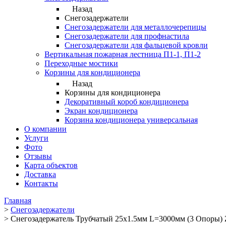
Назад
Снегозадержатели
Снегозадержатели для металлочерепицы
Снегозадержатели для профнастила
Снегозадержатели для фальцевой кровли
Вертикальная пожарная лестница П1-1, П1-2
Переходные мостики
Корзины для кондиционера
Назад
Корзины для кондиционера
Декоративный короб кондиционера
Экран кондиционера
Корзина кондиционера универсальная
О компании
Услуги
Фото
Отзывы
Карта объектов
Доставка
Контакты
Главная
>
Снегозадержатели
>
Снегозадержатель Трубчатый 25х1.5мм L=3000мм (3 Опоры)