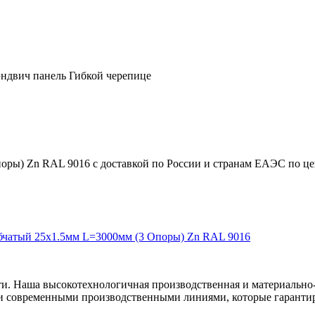
ндвич панель Гибкой черепице
ры) Zn RAL 9016 с доставкой по России и странам ЕАЭС по цен
убчатый 25х1.5мм L=3000мм (3 Опоры) Zn RAL 9016
ти. Наша высокотехнологичная производственная и материально-
и современными производственными линиями, которые гарантир