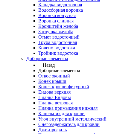
Канадка водосточная
Водосборная воронка
Воронка конусная
Воронка сливная
Кронштейн желоба
Заглушка желоба
Отмет водосточный
Труба водосточная
Колено водостока
Тройник водостока
Доборные элементы
Назад
Доборные элементы
Откос оконный
Конек крыши
Конек кровли фигурный
Ендова верхняя
Планка Ендовы
Планка ветровая
Планка примыкания нижняя
Капельник для кровли
Угол внутренний металлический
Снегозадержатель для кровли
Джи-профиль