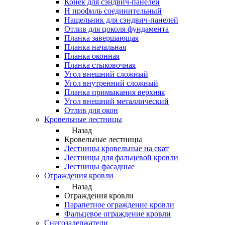
Конек для сэндвич-панелей
Н профиль соединительный
Нащельник для сэндвич-панелей
Отлив для цоколя фундамента
Планка завершающая
Планка начальная
Планка оконная
Планка стыковочная
Угол внешний сложный
Угол внутренний сложный
Планка примыкания верхняя
Угол внешний металлический
Отлив для окон
Кровельные лестницы
Назад
Кровельные лестницы
Лестницы кровельные на скат
Лестницы для фальцевой кровли
Лестницы фасадные
Ограждения кровли
Назад
Ограждения кровли
Парапетное ограждение кровли
Фальцевое ограждение кровли
Снегозадержатели