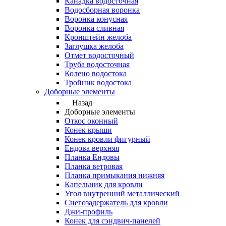
Канадка водосточная
Водосборная воронка
Воронка конусная
Воронка сливная
Кронштейн желоба
Заглушка желоба
Отмет водосточный
Труба водосточная
Колено водостока
Тройник водостока
Доборные элементы
Назад
Доборные элементы
Откос оконный
Конек крыши
Конек кровли фигурный
Ендова верхняя
Планка Ендовы
Планка ветровая
Планка примыкания нижняя
Капельник для кровли
Угол внутренний металлический
Снегозадержатель для кровли
Джи-профиль
Конек для сэндвич-панелей