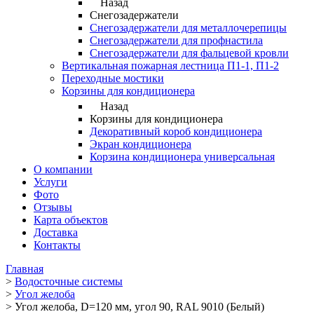
Назад
Снегозадержатели
Снегозадержатели для металлочерепицы
Снегозадержатели для профнастила
Снегозадержатели для фальцевой кровли
Вертикальная пожарная лестница П1-1, П1-2
Переходные мостики
Корзины для кондиционера
Назад
Корзины для кондиционера
Декоративный короб кондиционера
Экран кондиционера
Корзина кондиционера универсальная
О компании
Услуги
Фото
Отзывы
Карта объектов
Доставка
Контакты
Главная
>
Водосточные системы
>
Угол желоба
>
Угол желоба, D=120 мм, угол 90, RAL 9010 (Белый)