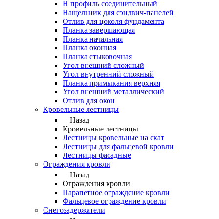
Н профиль соединительный
Нащельник для сэндвич-панелей
Отлив для цоколя фундамента
Планка завершающая
Планка начальная
Планка оконная
Планка стыковочная
Угол внешний сложный
Угол внутренний сложный
Планка примыкания верхняя
Угол внешний металлический
Отлив для окон
Кровельные лестницы
Назад
Кровельные лестницы
Лестницы кровельные на скат
Лестницы для фальцевой кровли
Лестницы фасадные
Ограждения кровли
Назад
Ограждения кровли
Парапетное ограждение кровли
Фальцевое ограждение кровли
Снегозадержатели