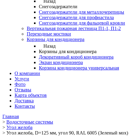
Назад
Снегозадержатели
Снегозадержатели для металлочерепицы
Снегозадержатели для профнастила
Снегозадержатели для фальцевой кровли
Вертикальная пожарная лестница П1-1, П1-2
Переходные мостики
Корзины для кондиционера
Назад
Корзины для кондиционера
Декоративный короб кондиционера
Экран кондиционера
Корзина кондиционера универсальная
О компании
Услуги
Фото
Отзывы
Карта объектов
Доставка
Контакты
Главная
>
Водосточные системы
>
Угол желоба
>
Угол желоба, D=125 мм, угол 90, RAL 6005 (Зеленый мох)