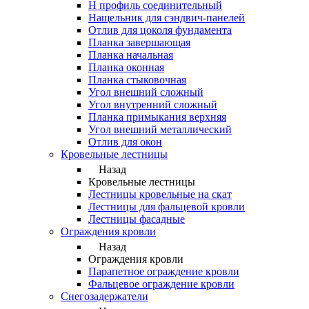
Н профиль соединительный
Нащельник для сэндвич-панелей
Отлив для цоколя фундамента
Планка завершающая
Планка начальная
Планка оконная
Планка стыковочная
Угол внешний сложный
Угол внутренний сложный
Планка примыкания верхняя
Угол внешний металлический
Отлив для окон
Кровельные лестницы
Назад
Кровельные лестницы
Лестницы кровельные на скат
Лестницы для фальцевой кровли
Лестницы фасадные
Ограждения кровли
Назад
Ограждения кровли
Парапетное ограждение кровли
Фальцевое ограждение кровли
Снегозадержатели