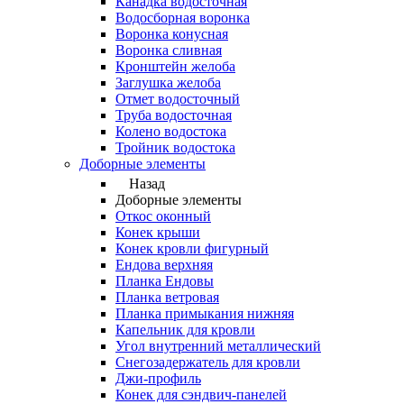
Канадка водосточная
Водосборная воронка
Воронка конусная
Воронка сливная
Кронштейн желоба
Заглушка желоба
Отмет водосточный
Труба водосточная
Колено водостока
Тройник водостока
Доборные элементы
Назад
Доборные элементы
Откос оконный
Конек крыши
Конек кровли фигурный
Ендова верхняя
Планка Ендовы
Планка ветровая
Планка примыкания нижняя
Капельник для кровли
Угол внутренний металлический
Снегозадержатель для кровли
Джи-профиль
Конек для сэндвич-панелей