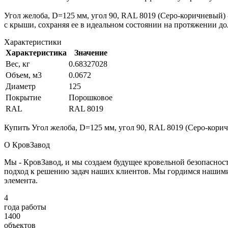
Угол желоба, D=125 мм, угол 90, RAL 8019 (Серо-коричневый
с крыши, сохраняя ее в идеальном состоянии на протяжении до
Характеристики
Характеристика
Значение
Вес, кг
0.68327028
Объем, м3
0.0672
Диаметр
125
Покрытие
Порошковое
RAL
RAL 8019
Купить Угол желоба, D=125 мм, угол 90, RAL 8019 (Серо-корич
О КровЗавод
Мы - КровЗавод, и мы создаем будущее кровельной безопаснос
подход к решению задач наших клиентов. Мы гордимся нашим
элемента.
4
года работы
1400
объектов