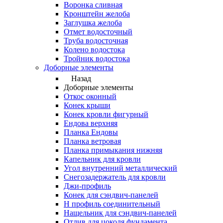
Воронка сливная
Кронштейн желоба
Заглушка желоба
Отмет водосточный
Труба водосточная
Колено водостока
Тройник водостока
Доборные элементы
Назад
Доборные элементы
Откос оконный
Конек крыши
Конек кровли фигурный
Ендова верхняя
Планка Ендовы
Планка ветровая
Планка примыкания нижняя
Капельник для кровли
Угол внутренний металлический
Снегозадержатель для кровли
Джи-профиль
Конек для сэндвич-панелей
Н профиль соединительный
Нащельник для сэндвич-панелей
Отлив для цоколя фундамента