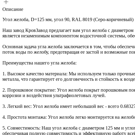
Описание
Угол желоба, D=125 мм, угол 90, RAL 8019 (Серо-коричневый)
Наш завод КровЗавод предлагает вам угол желоба с диаметро
является незаменимым компонентом водосточной системы, обе
Основная задача угла желоба заключается в том, чтобы обеспе
поток воды по желобу, предотвращая ее застой и возможные п
Преимущества нашего угла желоба:
1. Высокое качество материала: Мы используем только прочны
металла, что гарантирует его долговечность и стойкость к во
2. Порошковое покрытие: Угол желоба покрыт порошковым покр
коррозии и воздействия ультрафиолетовых лучей.
3. Легкий вес: Угол желоба имеет небольшой вес - всего 0.6832
4. Простота монтажа: Угол желоба легко монтируется на желоб
5. Совместимость: Наш угол желоба с диаметром 125 мм и угл
обеспечивая полную совместимость и эффективную работу все