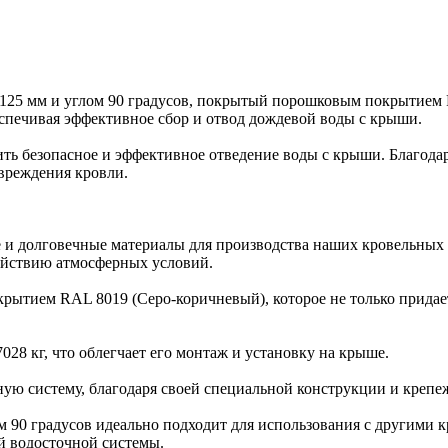
м 125 мм и углом 90 градусов, покрытый порошковым покрытием
спечивая эффективное сбор и отвод дождевой воды с крыши.
чить безопасное и эффективное отведение воды с крыши. Благода
овреждения кровли.
е и долговечные материалы для производства наших кровельных 
здействию атмосферных условий.
ытием RAL 8019 (Серо-коричневый), которое не только придает
7028 кг, что облегчает его монтаж и установку на крыше.
ную систему, благодаря своей специальной конструкции и крепе
ом 90 градусов идеально подходит для использования с другими
й водосточной системы.