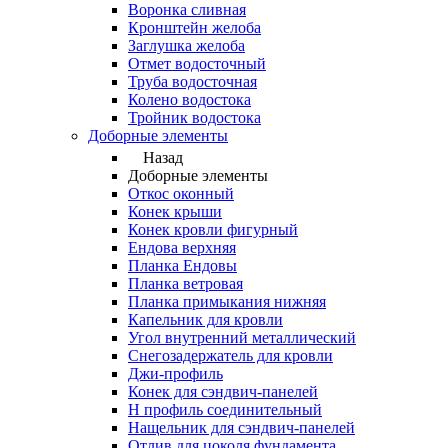
Воронка сливная
Кронштейн желоба
Заглушка желоба
Отмет водосточный
Труба водосточная
Колено водостока
Тройник водостока
Доборные элементы
Назад
Доборные элементы
Откос оконный
Конек крыши
Конек кровли фигурный
Ендова верхняя
Планка Ендовы
Планка ветровая
Планка примыкания нижняя
Капельник для кровли
Угол внутренний металлический
Снегозадержатель для кровли
Джи-профиль
Конек для сэндвич-панелей
Н профиль соединительный
Нащельник для сэндвич-панелей
Отлив для цоколя фундамента