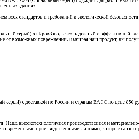
рытием RAL 7004 (Сигнальный серый) подходит для различных т
шленных зданиях.
нием всех стандартов и требований к экологической безопасност
альный серый) от КровЗавод - это надежный и эффективный эле
ие от возможных повреждений. Выбирая наш продукт, вы получае
й серый) с доставкой по России и странам ЕАЭС по цене 850 ру
ти. Наша высокотехнологичная производственная и материально-
и современными производственными линиями, которые гарантир