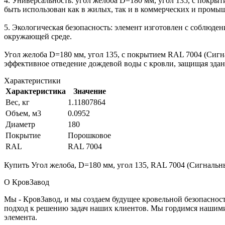
4. Универсальность: угол желоба D=180 мм, угол 135, с пок
быть использован как в жилых, так и в коммерческих и промы
5. Экологическая безопасность: элемент изготовлен с соблюде
окружающей среде.
Угол желоба D=180 мм, угол 135, с покрытием RAL 7004 (Сигн
эффективное отведение дождевой воды с кровли, защищая здан
Характеристики
Характеристика
Значение
Вес, кг
1.11807864
Объем, м3
0.0952
Диаметр
180
Покрытие
Порошковое
RAL
RAL 7004
Купить Угол желоба, D=180 мм, угол 135, RAL 7004 (Сигнальны
О КровЗавод
Мы - КровЗавод, и мы создаем будущее кровельной безопаснос
подход к решению задач наших клиентов. Мы гордимся нашим
элемента.