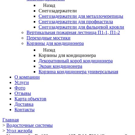
Назад
Снегозадержатели
Снегозадержатели для металлочерепицы
Снегозадержатели для профнастила
Снегозадержатели для фальцевой кровли
Вертикальная пожарная лестница П1-1, П1-2
Переходные мостики
Корзины для кондиционера
Назад
Корзины для кондиционера
Декоративный короб кондиционера
Экран кондиционера
Корзина кондиционера универсальная
О компании
Услуги
Фото
Отзывы
Карта объектов
Доставка
Контакты
Главная
>
Водосточные системы
>
Угол желоба