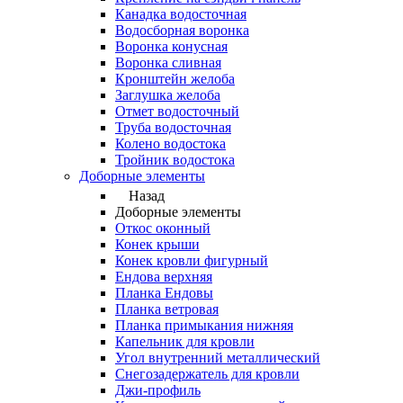
Канадка водосточная
Водосборная воронка
Воронка конусная
Воронка сливная
Кронштейн желоба
Заглушка желоба
Отмет водосточный
Труба водосточная
Колено водостока
Тройник водостока
Доборные элементы
Назад
Доборные элементы
Откос оконный
Конек крыши
Конек кровли фигурный
Ендова верхняя
Планка Ендовы
Планка ветровая
Планка примыкания нижняя
Капельник для кровли
Угол внутренний металлический
Снегозадержатель для кровли
Джи-профиль