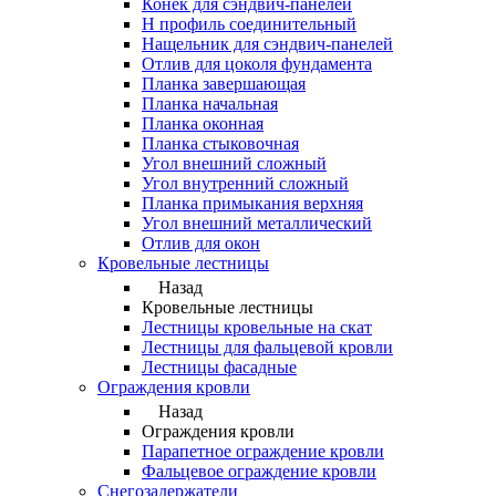
Конек для сэндвич-панелей
Н профиль соединительный
Нащельник для сэндвич-панелей
Отлив для цоколя фундамента
Планка завершающая
Планка начальная
Планка оконная
Планка стыковочная
Угол внешний сложный
Угол внутренний сложный
Планка примыкания верхняя
Угол внешний металлический
Отлив для окон
Кровельные лестницы
Назад
Кровельные лестницы
Лестницы кровельные на скат
Лестницы для фальцевой кровли
Лестницы фасадные
Ограждения кровли
Назад
Ограждения кровли
Парапетное ограждение кровли
Фальцевое ограждение кровли
Снегозадержатели