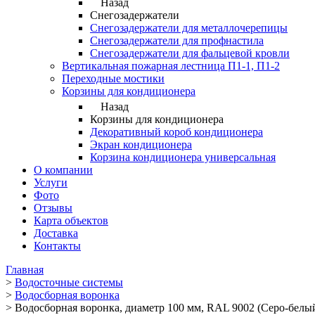
Назад
Снегозадержатели
Снегозадержатели для металлочерепицы
Снегозадержатели для профнастила
Снегозадержатели для фальцевой кровли
Вертикальная пожарная лестница П1-1, П1-2
Переходные мостики
Корзины для кондиционера
Назад
Корзины для кондиционера
Декоративный короб кондиционера
Экран кондиционера
Корзина кондиционера универсальная
О компании
Услуги
Фото
Отзывы
Карта объектов
Доставка
Контакты
Главная
>
Водосточные системы
>
Водосборная воронка
>
Водосборная воронка, диаметр 100 мм, RAL 9002 (Серо-белы