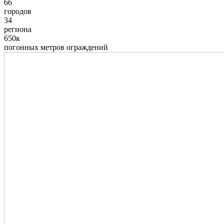
66
городов
34
региона
650к
погонных метров ограждений