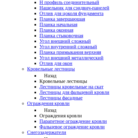
Н профиль соединительный
Нащельник для сэндвич-панелей
Отлив для цоколя фундамента
Планка завершающая
Планка начальная
Планка оконная
Планка стыковочная
Угол внешний сложный
Угол внутренний сложный
Планка примыкания верхняя
Угол внешний металлический
Отлив для окон
Кровельные лестницы
Назад
Кровельные лестницы
Лестницы кровельные на скат
Лестницы для фальцевой кровли
Лестницы фасадные
Ограждения кровли
Назад
Ограждения кровли
Парапетное ограждение кровли
Фальцевое ограждение кровли
Снегозадержатели