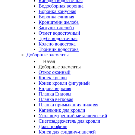
Канадка водосточная
Водосборная воронка
Воронка конусная
Воронка сливная
Кронштейн желоба
Заглушка желоба
Отмет водосточный
Труба водосточная
Колено водостока
Тройник водостока
Доборные элементы
Назад
Доборные элементы
Откос оконный
Конек крыши
Конек кровли фигурный
Ендова верхняя
Планка Ендовы
Планка ветровая
Планка примыкания нижняя
Капельник для кровли
Угол внутренний металлический
Снегозадержатель для кровли
Джи-профиль
Конек для сэндвич-панелей