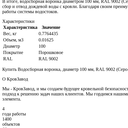
В итоге, водосборная воронка диаметром 100 мм, RAL 9002 (
сбор и отвод дождевой воды с кровли. Благодаря своим преим
работы системы водостоков.
Характеристики
Характеристика
Значение
Вес, кг
0.7764435
Объем, м3
0.01625
Диаметр
100
Покрытие
Порошковое
RAL
RAL 9002
Купить Водосборная воронка, диаметр 100 мм, RAL 9002 (Серо-
О КровЗавод
Мы - КровЗавод, и мы создаем будущее кровельной безопаснос
подход к решению задач наших клиентов. Мы гордимся нашим
элемента.
4
года работы
1400
объектов