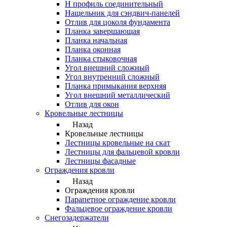
Н профиль соединительный
Нащельник для сэндвич-панелей
Отлив для цоколя фундамента
Планка завершающая
Планка начальная
Планка оконная
Планка стыковочная
Угол внешний сложный
Угол внутренний сложный
Планка примыкания верхняя
Угол внешний металлический
Отлив для окон
Кровельные лестницы
Назад
Кровельные лестницы
Лестницы кровельные на скат
Лестницы для фальцевой кровли
Лестницы фасадные
Ограждения кровли
Назад
Ограждения кровли
Парапетное ограждение кровли
Фальцевое ограждение кровли
Снегозадержатели