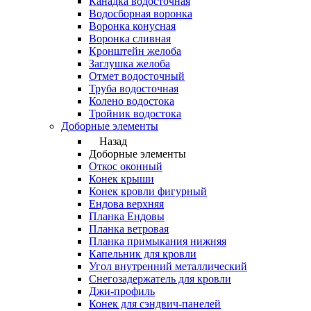
Канадка водосточная
Водосборная воронка
Воронка конусная
Воронка сливная
Кронштейн желоба
Заглушка желоба
Отмет водосточный
Труба водосточная
Колено водостока
Тройник водостока
Доборные элементы
Назад
Доборные элементы
Откос оконный
Конек крыши
Конек кровли фигурный
Ендова верхняя
Планка Ендовы
Планка ветровая
Планка примыкания нижняя
Капельник для кровли
Угол внутренний металлический
Снегозадержатель для кровли
Джи-профиль
Конек для сэндвич-панелей