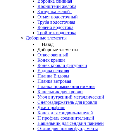
Воронка сливная
Кронштейн желоба
Заглушка желоба
Отмет водосточный
Труба водосточная
Колено водостока
Тройник водостока
Доборные элементы
Назад
Доборные элементы
Откос оконный
Конек крыши
Конек кровли фигурный
Ендова верхняя
Планка Ендовы
Планка ветровая
Планка примыкания нижняя
Капельник для кровли
Угол внутренний металлический
Снегозадержатель для кровли
Джи-профиль
Конек для сэндвич-панелей
Н профиль соединительный
Нащельник для сэндвич-панелей
Отлив для цоколя фундамента