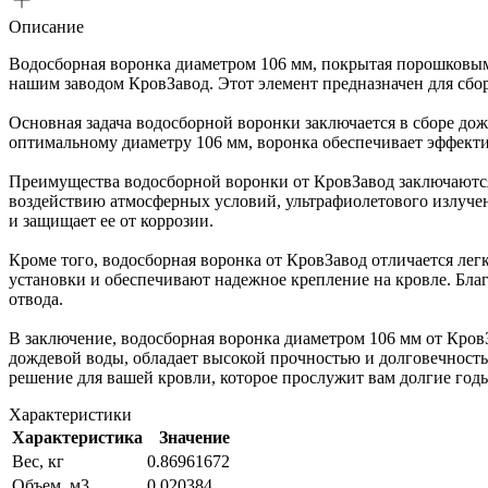
Описание
Водосборная воронка диаметром 106 мм, покрытая порошковым
нашим заводом КровЗавод. Этот элемент предназначен для сбо
Основная задача водосборной воронки заключается в сборе дожд
оптимальному диаметру 106 мм, воронка обеспечивает эффекти
Преимущества водосборной воронки от КровЗавод заключаются 
воздействию атмосферных условий, ультрафиолетового излуче
и защищает ее от коррозии.
Кроме того, водосборная воронка от КровЗавод отличается ле
установки и обеспечивают надежное крепление на кровле. Благ
отвода.
В заключение, водосборная воронка диаметром 106 мм от Кро
дождевой воды, обладает высокой прочностью и долговечность
решение для вашей кровли, которое прослужит вам долгие год
Характеристики
Характеристика
Значение
Вес, кг
0.86961672
Объем, м3
0.020384