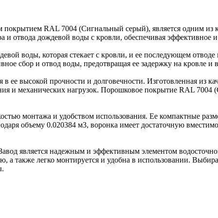
 покрытием RAL 7004 (Сигнальный серый), является одним из 
ра и отвода дождевой воды с кровли, обеспечивая эффективное
евой воды, которая стекает с кровли, и ее последующем отводе 
вное сбор и отвод воды, предотвращая ее задержку на кровле и
в ее высокой прочности и долговечности. Изготовленная из кач
ния и механических нагрузок. Порошковое покрытие RAL 7004 
гкостью монтажа и удобством использования. Ее компактные разм
одаря объему 0.020384 м3, воронка имеет достаточную вместимо
вЗавод является надежным и эффективным элементом водосточно
ю, а также легко монтируется и удобна в использовании. Выбир
ы.