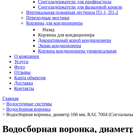
Снегозадержатели для профнастила
Снегозадержатели для фальцевой кровли
Вертикальная пожарная лестница П1-1, П1-2
Переходные мостики
Корзины для кондиционера
Назад
Корзины для кондиционера
Декоративный короб кондиционера
Экран кондиционера
Корзина кондиционера универсальная
О компании
Услуги
Фото
Отзывы
Карта объектов
Доставка
Контакты
Главная
>
Водосточные системы
>
Водосборная воронка
>
Водосборная воронка, диаметр 106 мм, RAL 7004 (Сигнальны
Водосборная воронка, диамет