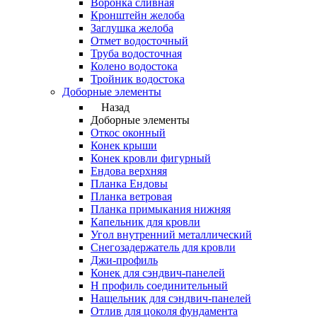
Воронка сливная
Кронштейн желоба
Заглушка желоба
Отмет водосточный
Труба водосточная
Колено водостока
Тройник водостока
Доборные элементы
Назад
Доборные элементы
Откос оконный
Конек крыши
Конек кровли фигурный
Ендова верхняя
Планка Ендовы
Планка ветровая
Планка примыкания нижняя
Капельник для кровли
Угол внутренний металлический
Снегозадержатель для кровли
Джи-профиль
Конек для сэндвич-панелей
Н профиль соединительный
Нащельник для сэндвич-панелей
Отлив для цоколя фундамента