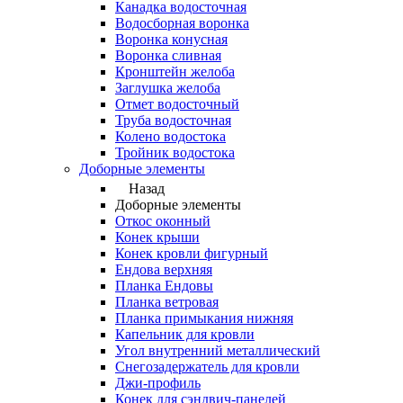
Канадка водосточная
Водосборная воронка
Воронка конусная
Воронка сливная
Кронштейн желоба
Заглушка желоба
Отмет водосточный
Труба водосточная
Колено водостока
Тройник водостока
Доборные элементы
Назад
Доборные элементы
Откос оконный
Конек крыши
Конек кровли фигурный
Ендова верхняя
Планка Ендовы
Планка ветровая
Планка примыкания нижняя
Капельник для кровли
Угол внутренний металлический
Снегозадержатель для кровли
Джи-профиль
Конек для сэндвич-панелей