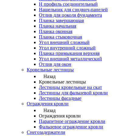
Н профиль соединительный
Нащельник для сэндвич-панелей
Отлив для цоколя фундамента
Планка завершающая
Планка начальная
Планка оконная
Планка стыковочная
Угол внешний сложный
Угол внутренний сложный
Планка примыкания верхняя
Угол внешний металлический
Отлив для окон
Кровельные лестницы
Назад
Кровельные лестницы
Лестницы кровельные на скат
Лестницы для фальцевой кровли
Лестницы фасадные
Ограждения кровли
Назад
Ограждения кровли
Парапетное ограждение кровли
Фальцевое ограждение кровли
Снегозадержатели