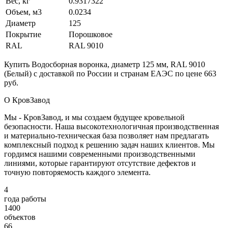
Вес, кг
0.9317322
Объем, м3
0.0234
Диаметр
125
Покрытие
Порошковое
RAL
RAL 9010
Купить Водосборная воронка, диаметр 125 мм, RAL 9010
(Белый) с доставкой по России и странам ЕАЭС по цене 663
руб.
О КровЗавод
Мы - КровЗавод, и мы создаем будущее кровельной
безопасности. Наша высокотехнологичная производственная
и материально-техническая база позволяет нам предлагать
комплексный подход к решению задач наших клиентов. Мы
гордимся нашими современными производственными
линиями, которые гарантируют отсутствие дефектов и
точную повторяемость каждого элемента.
4
года работы
1400
объектов
66