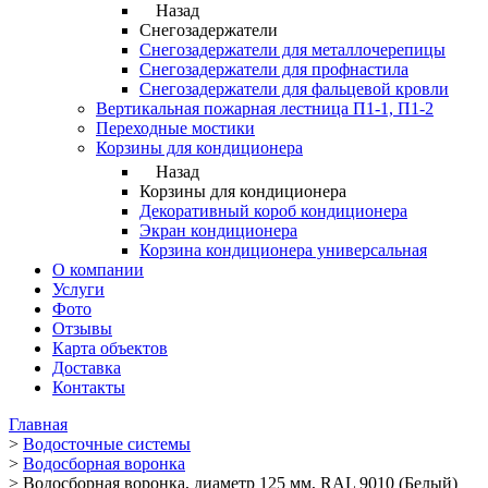
Назад
Снегозадержатели
Снегозадержатели для металлочерепицы
Снегозадержатели для профнастила
Снегозадержатели для фальцевой кровли
Вертикальная пожарная лестница П1-1, П1-2
Переходные мостики
Корзины для кондиционера
Назад
Корзины для кондиционера
Декоративный короб кондиционера
Экран кондиционера
Корзина кондиционера универсальная
О компании
Услуги
Фото
Отзывы
Карта объектов
Доставка
Контакты
Главная
>
Водосточные системы
>
Водосборная воронка
>
Водосборная воронка, диаметр 125 мм, RAL 9010 (Белый)