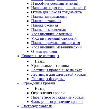
Н профиль соединительный
Нащельник для сэндвич-панелей
Отлив для цоколя фундамента
Планка завершающая
Планка начальная
Планка оконная
Планка стыковочная
Угол внешний сложный
Угол внутренний сложный
Планка примыкания верхняя
Угол внешний металлический
Отлив для окон
Кровельные лестницы
Назад
Кровельные лестницы
Лестницы кровельные на скат
Лестницы для фальцевой кровли
Лестницы фасадные
Ограждения кровли
Назад
Ограждения кровли
Парапетное ограждение кровли
Фальцевое ограждение кровли
Снегозадержатели