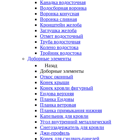
Канадка водосточная
Водосборная воронка
Воронка конусная
Воронка сливная
Кронштейн желоба
Заглушка желоба
Отмет водосточный
Труба водосточная
Колено водостока
Тройник водостока
Доборные элементы
Назад
Доборные элементы
Откос оконный
Конек крыши
Конек кровли фигурный
Ендова верхняя
Планка Ендовы
Планка ветровая
Планка примыкания нижняя
Капельник для кровли
Угол внутренний металлический
Снегозадержатель для кровли
Джи-профиль
Конек для сэндвич-панелей