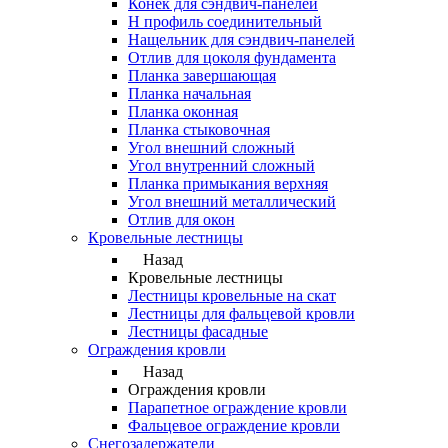
Конек для сэндвич-панелей
Н профиль соединительный
Нащельник для сэндвич-панелей
Отлив для цоколя фундамента
Планка завершающая
Планка начальная
Планка оконная
Планка стыковочная
Угол внешний сложный
Угол внутренний сложный
Планка примыкания верхняя
Угол внешний металлический
Отлив для окон
Кровельные лестницы
Назад
Кровельные лестницы
Лестницы кровельные на скат
Лестницы для фальцевой кровли
Лестницы фасадные
Ограждения кровли
Назад
Ограждения кровли
Парапетное ограждение кровли
Фальцевое ограждение кровли
Снегозадержатели