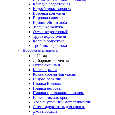
Канадка водосточная
Водосборная воронка
Воронка конусная
Воронка сливная
Кронштейн желоба
Заглушка желоба
Отмет водосточный
Труба водосточная
Колено водостока
Тройник водостока
Доборные элементы
Назад
Доборные элементы
Откос оконный
Конек крыши
Конек кровли фигурный
Ендова верхняя
Планка Ендовы
Планка ветровая
Планка примыкания нижняя
Капельник для кровли
Угол внутренний металлический
Снегозадержатель для кровли
Джи-профиль