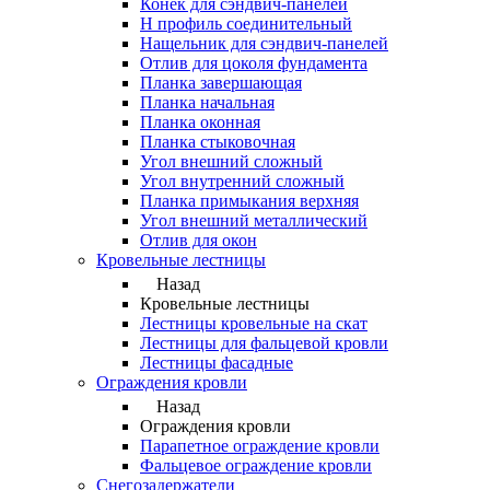
Конек для сэндвич-панелей
Н профиль соединительный
Нащельник для сэндвич-панелей
Отлив для цоколя фундамента
Планка завершающая
Планка начальная
Планка оконная
Планка стыковочная
Угол внешний сложный
Угол внутренний сложный
Планка примыкания верхняя
Угол внешний металлический
Отлив для окон
Кровельные лестницы
Назад
Кровельные лестницы
Лестницы кровельные на скат
Лестницы для фальцевой кровли
Лестницы фасадные
Ограждения кровли
Назад
Ограждения кровли
Парапетное ограждение кровли
Фальцевое ограждение кровли
Снегозадержатели