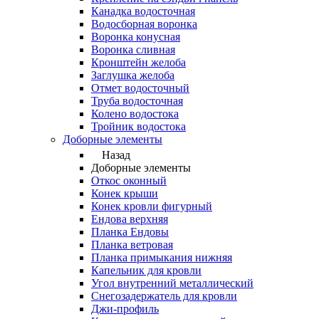
Канадка водосточная
Водосборная воронка
Воронка конусная
Воронка сливная
Кронштейн желоба
Заглушка желоба
Отмет водосточный
Труба водосточная
Колено водостока
Тройник водостока
Доборные элементы
Назад
Доборные элементы
Откос оконный
Конек крыши
Конек кровли фигурный
Ендова верхняя
Планка Ендовы
Планка ветровая
Планка примыкания нижняя
Капельник для кровли
Угол внутренний металлический
Снегозадержатель для кровли
Джи-профиль