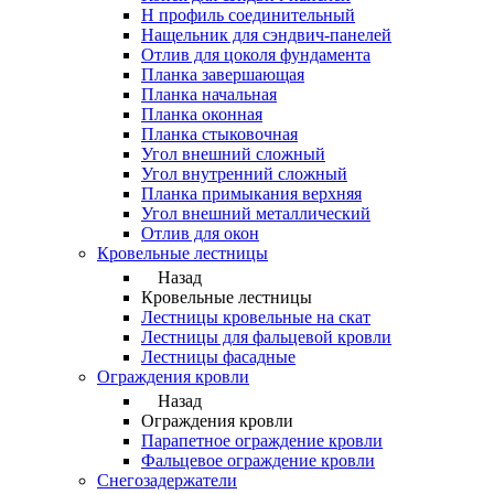
Н профиль соединительный
Нащельник для сэндвич-панелей
Отлив для цоколя фундамента
Планка завершающая
Планка начальная
Планка оконная
Планка стыковочная
Угол внешний сложный
Угол внутренний сложный
Планка примыкания верхняя
Угол внешний металлический
Отлив для окон
Кровельные лестницы
Назад
Кровельные лестницы
Лестницы кровельные на скат
Лестницы для фальцевой кровли
Лестницы фасадные
Ограждения кровли
Назад
Ограждения кровли
Парапетное ограждение кровли
Фальцевое ограждение кровли
Снегозадержатели