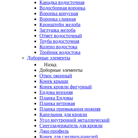
Канадка водосточная
Водосборная воронка
Воронка конусная
Воронка сливная
Кронштейн желоба
Заглушка желоба
Отмет водосточный
Труба водосточная
Колено водостока
Тройник водостока
Доборные элементы
Назад
Доборные элементы
Откос оконный
Конек крыши
Конек кровли фигурный
Ендова верхняя
Планка Ендовы
Планка ветровая
Планка примыкания нижняя
Капельник для кровли
Угол внутренний металлический
Снегозадержатель для кровли
Джи-профиль
Конек для сэндвич-панелей