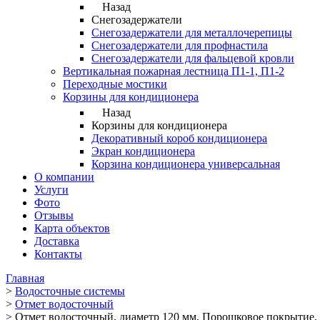
Назад
Снегозадержатели
Снегозадержатели для металлочерепицы
Снегозадержатели для профнастила
Снегозадержатели для фальцевой кровли
Вертикальная пожарная лестница П1-1, П1-2
Переходные мостики
Корзины для кондиционера
Назад
Корзины для кондиционера
Декоративный короб кондиционера
Экран кондиционера
Корзина кондиционера универсальная
О компании
Услуги
Фото
Отзывы
Карта объектов
Доставка
Контакты
Главная
>
Водосточные системы
>
Отмет водосточный
>
Отмет водосточный, диаметр 120 мм, Порошковое покрытие, 