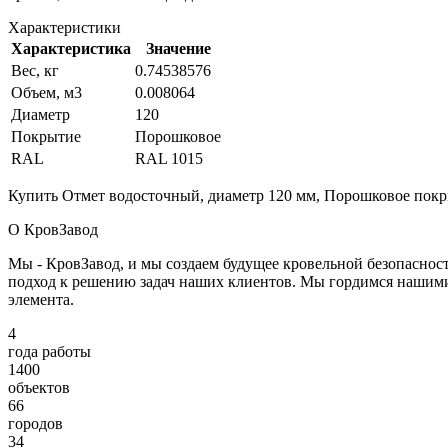
Характеристики
Характеристика
Значение
Вес, кг
0.74538576
Объем, м3
0.008064
Диаметр
120
Покрытие
Порошковое
RAL
RAL 1015
Купить Отмет водосточный, диаметр 120 мм, Порошковое покры
О КровЗавод
Мы - КровЗавод, и мы создаем будущее кровельной безопаснос
подход к решению задач наших клиентов. Мы гордимся нашим
элемента.
4
года работы
1400
объектов
66
городов
34