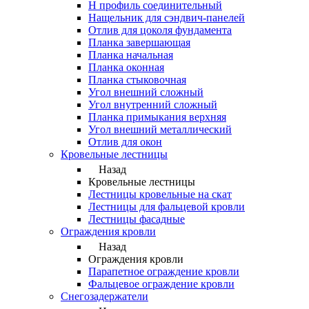
Н профиль соединительный
Нащельник для сэндвич-панелей
Отлив для цоколя фундамента
Планка завершающая
Планка начальная
Планка оконная
Планка стыковочная
Угол внешний сложный
Угол внутренний сложный
Планка примыкания верхняя
Угол внешний металлический
Отлив для окон
Кровельные лестницы
Назад
Кровельные лестницы
Лестницы кровельные на скат
Лестницы для фальцевой кровли
Лестницы фасадные
Ограждения кровли
Назад
Ограждения кровли
Парапетное ограждение кровли
Фальцевое ограждение кровли
Снегозадержатели