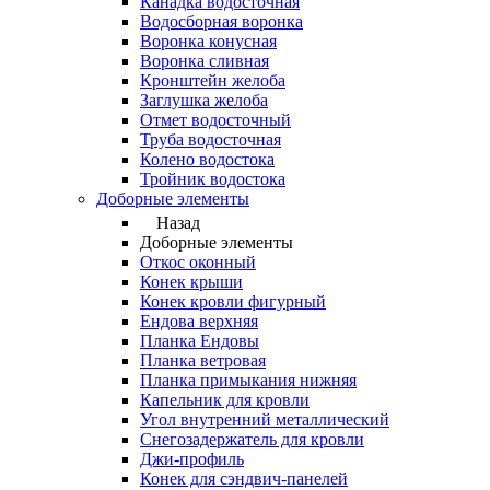
Канадка водосточная
Водосборная воронка
Воронка конусная
Воронка сливная
Кронштейн желоба
Заглушка желоба
Отмет водосточный
Труба водосточная
Колено водостока
Тройник водостока
Доборные элементы
Назад
Доборные элементы
Откос оконный
Конек крыши
Конек кровли фигурный
Ендова верхняя
Планка Ендовы
Планка ветровая
Планка примыкания нижняя
Капельник для кровли
Угол внутренний металлический
Снегозадержатель для кровли
Джи-профиль
Конек для сэндвич-панелей