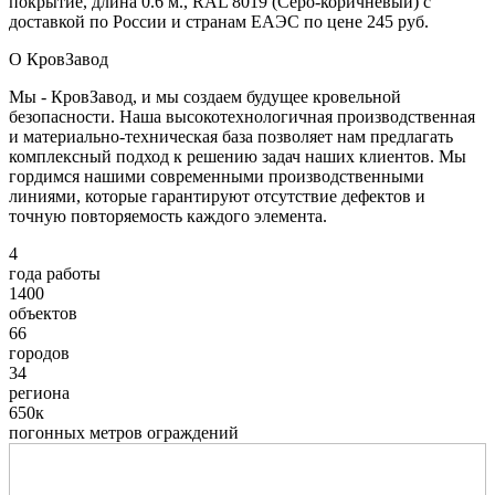
покрытие, длина 0.6 м., RAL 8019 (Серо-коричневый) с
доставкой по России и странам ЕАЭС по цене 245 руб.
О КровЗавод
Мы - КровЗавод, и мы создаем будущее кровельной
безопасности. Наша высокотехнологичная производственная
и материально-техническая база позволяет нам предлагать
комплексный подход к решению задач наших клиентов. Мы
гордимся нашими современными производственными
линиями, которые гарантируют отсутствие дефектов и
точную повторяемость каждого элемента.
4
года работы
1400
объектов
66
городов
34
региона
650к
погонных метров ограждений