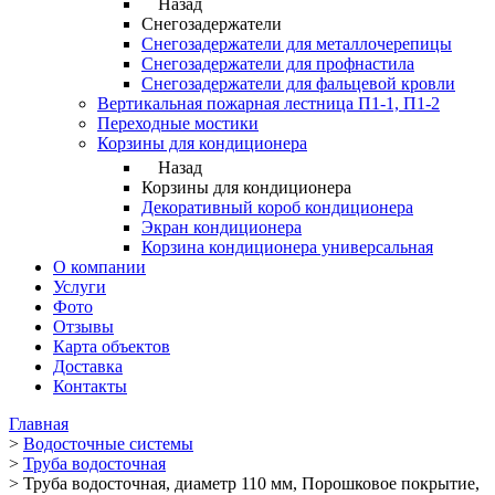
Назад
Снегозадержатели
Снегозадержатели для металлочерепицы
Снегозадержатели для профнастила
Снегозадержатели для фальцевой кровли
Вертикальная пожарная лестница П1-1, П1-2
Переходные мостики
Корзины для кондиционера
Назад
Корзины для кондиционера
Декоративный короб кондиционера
Экран кондиционера
Корзина кондиционера универсальная
О компании
Услуги
Фото
Отзывы
Карта объектов
Доставка
Контакты
Главная
>
Водосточные системы
>
Труба водосточная
>
Труба водосточная, диаметр 110 мм, Порошковое покрытие,